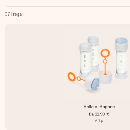
97
I regali
Bolle di Sapone
Da
22,99 €
6
Tipi