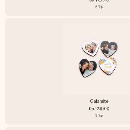
Da
17,99 €
5
Tipi
Calamite
Da
12,99 €
3
Tipi