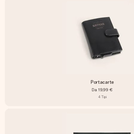
Portacarte
Da
19,99 €
4
Tipi