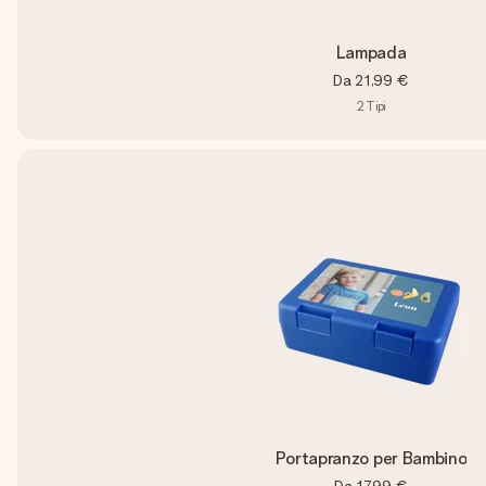
Lampada
Da
21,99 €
2
Tipi
Portapranzo per Bambino