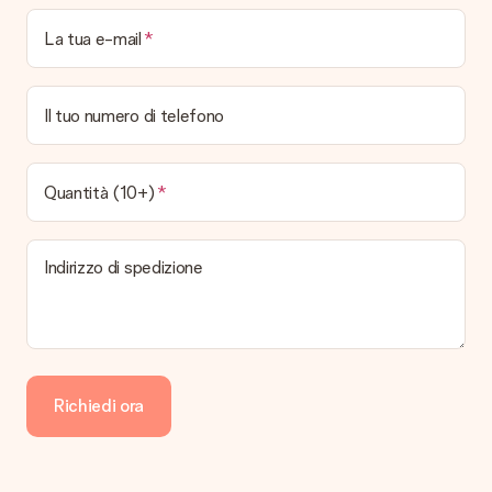
ricevuta viene inviata in allegato all' e-mail di conferma oppure
La tua e-mail
sarà visualizzabile sul proprio account MySurprise. In questo
modo puoi inviare il regalo direttamente al destinatario,
facendogli una vera e propria sorpresa!
Il tuo numero di telefono
Quantità (10+)
Indirizzo di spedizione
Richiedi ora