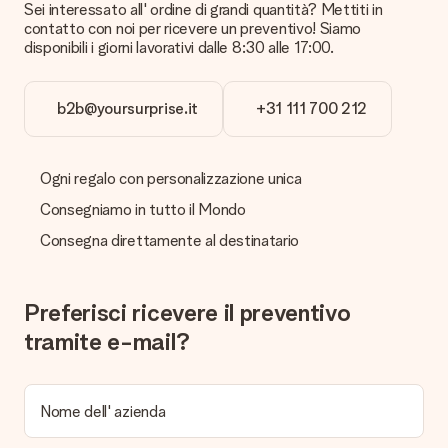
Sei interessato all' ordine di grandi quantità? Mettiti in
ricevuta viene inviata in allegato all' e-mail di conferma oppure
contatto con noi per ricevere un preventivo! Siamo
sarà visualizzabile sul proprio account MySurprise. In questo
disponibili i giorni lavorativi dalle 8:30 alle 17:00.
modo puoi inviare il regalo direttamente al destinatario,
facendogli una vera e propria sorpresa!
b2b@yoursurprise.it
+31 111 700 212
Ogni regalo con personalizzazione unica
Consegniamo in tutto il Mondo
Consegna direttamente al destinatario
Preferisci ricevere il preventivo
tramite e-mail?
Nome dell' azienda