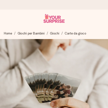
Ordina oggi, spedito in 1 giorno lavorativo
Home
Giochi per Bambini
Giochi
Carte da gioco
Prepariamo il tuo regalo con attenzione e lo spediamo in un
lampo – così potrai consegnarlo al momento giusto, quando
conta davvero.
4,7 (basato su +15.000 recensioni)
I nostri regali ispirano. I clienti ci valutano 4,7 su Google
Reviews.
Biglietto d'auguri gratuito
Realizza qualcosa di unico in pochi passi – con il suo nome,