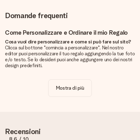
Domande frequenti
Come Personalizzare e Ordinare il mio Regalo
Cosa vuol dire personalizzare e come si può fare sul sito?
Clicca sul bottone "comincia a personalizzare". Nel nostro
editor puoi personalizzare il tuo regalo aggiungendo la tue foto
e/o testo. Se lo desideri puoi anche aggiungere uno dei nostri
design predefiniti.
La personalizzazione è inclusa nel prezzo?
Certo! Il prezzo mostrato include sempre la personalizzazione
Mostra di più
del tuo prodotto.
Come posso sapere se la qualità della mia foto è
sufficiente?
Vogliamo assicurarci che tu sia completamente soddisfatto
del tuo regalo. Per questo è importante utilizzare foto di alta
qualità. Se non sei sicuro della qualità dell'immagine, contatta il
Recensioni
nostro servizio clienti e includi la foto insieme al regalo che
vuoi ordinare. Potranno verificare la qualità per te!
8.6
/ 10