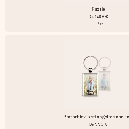
Puzzle
Da
17,99 €
5
Tipi
Portachiavi Rettangolare con F
Da
9,99 €