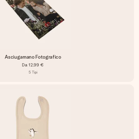
Asciugamano Fotografico
Da
12,99 €
5
Tipi