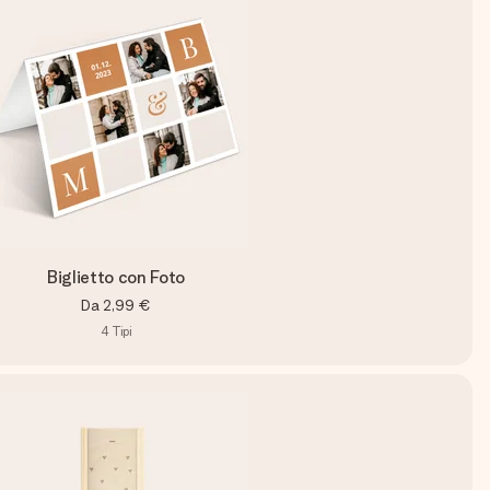
Biglietto con Foto
Da
2,99 €
4
Tipi