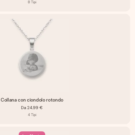
8
Tipi
Collana con ciondolo rotondo
Da
24,99 €
4
Tipi