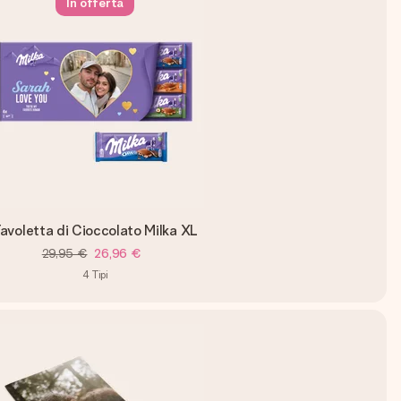
In offerta
avoletta di Cioccolato Milka XL
29,95 €
26,96 €
4
Tipi