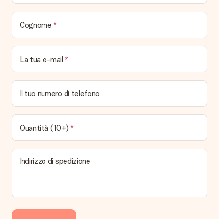
No, non è possibile! Tutte le date indicate sono
continuamente aggiornate e attendibili.
Cognome
Quali sono i tempi di consegna e quando riceverò il mio
regalo?
I tempi di consegna sono consultabili direttamente sulla pagina
La tua e-mail
del prodotto desiderato. Le date indicate sono previste in
base ai tempi di consegna indicati dal corriere.
Quali sono le opzioni di consegna disponibili?
Il tuo numero di telefono
Hai diverse opzioni di consegna: standard, veloce ed espressa.
I costi variano in base alla modalità scelta. Se hai dubbi
sill'opzione da selezionare contatta il nostro servizio clienti.
Quantità (10+)
Pagamento
Come posso pagare il mio ordine?
Indirizzo di spedizione
É possibile scegliere tra le seguenti modalità di pagamento:
Carta di Credito, PayPal, e Bonifico Bancario. In caso di
bonifico i tempi di spedizione si allungheranno di 3 giorni
lavorativi.
Regalo ricevuto