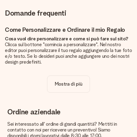
Domande frequenti
Come Personalizzare e Ordinare il mio Regalo
Cosa vuol dire personalizzare e come si può fare sul sito?
Clicca sul bottone "comincia a personalizzare". Nel nostro
editor puoi personalizzare il tuo regalo aggiungendo la tue foto
e/o testo. Se lo desideri puoi anche aggiungere uno dei nostri
design predefiniti.
La personalizzazione è inclusa nel prezzo?
Certo! Il prezzo mostrato include sempre la personalizzazione
Mostra di più
del tuo prodotto.
Come posso sapere se la qualità della mia foto è
sufficiente?
Vogliamo assicurarci che tu sia completamente soddisfatto
Ordine aziendale
del tuo regalo. Per questo è importante utilizzare foto di alta
qualità. Se non sei sicuro della qualità dell'immagine, contatta il
Sei interessato all' ordine di grandi quantità? Mettiti in
nostro servizio clienti e includi la foto insieme al regalo che
contatto con noi per ricevere un preventivo! Siamo
vuoi ordinare. Potranno verificare la qualità per te!
disponibili i giorni lavorativi dalle 8:30 alle 17:00.