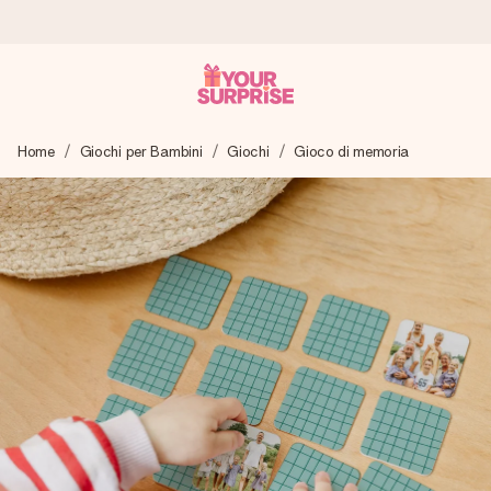
Ordina oggi, spedito in 1 giorno lavorativo
Home
Giochi per Bambini
Giochi
Gioco di memoria
Prepariamo il tuo regalo con attenzione e lo spediamo in un
lampo – così potrai consegnarlo al momento giusto, quando
conta davvero.
4,7 (basato su +15.000 recensioni)
I nostri regali ispirano. I clienti ci valutano 4,7 su Google
Reviews.
Biglietto d'auguri gratuito
Realizza qualcosa di unico in pochi passi – con il suo nome,