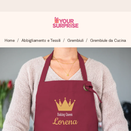
Ordina oggi, spedito in 1 giorno lavorativo
Home
Abbigliamento e Tessili
Grembiuli
Grembiule da Cucina
Prepariamo il tuo regalo con attenzione e lo spediamo in un
lampo – così potrai consegnarlo al momento giusto, quando
conta davvero.
4,7 (basato su +15.000 recensioni)
I nostri regali ispirano. I clienti ci valutano 4,7 su Google
Reviews.
Biglietto d'auguri gratuito
Realizza qualcosa di unico in pochi passi – con il suo nome,