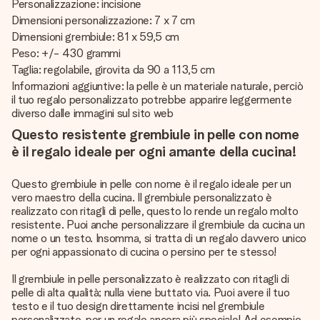
Personalizzazione: incisione
Dimensioni personalizzazione: 7 x 7 cm
Dimensioni grembiule: 81 x 59,5 cm
Peso: +/- 430 grammi
Taglia: regolabile, girovita da 90 a 113,5 cm
Informazioni aggiuntive: la pelle è un materiale naturale, perciò
il tuo regalo personalizzato potrebbe apparire leggermente
diverso dalle immagini sul sito web
Questo resistente grembiule in pelle con nome
è il regalo ideale per ogni amante della cucina!
Questo grembiule in pelle con nome è il regalo ideale per un
vero maestro della cucina. Il grembiule personalizzato è
realizzato con ritagli di pelle, questo lo rende un regalo molto
resistente. Puoi anche personalizzare il grembiule da cucina un
nome o un testo. Insomma, si tratta di un regalo davvero unico
per ogni appassionato di cucina o persino per te stesso!
Il grembiule in pelle personalizzato è realizzato con ritagli di
pelle di alta qualità; nulla viene buttato via. Puoi avere il tuo
testo e il tuo design direttamente incisi nel grembiule
personalizzato, per un regalo ancora più speciale! Ad esempio,