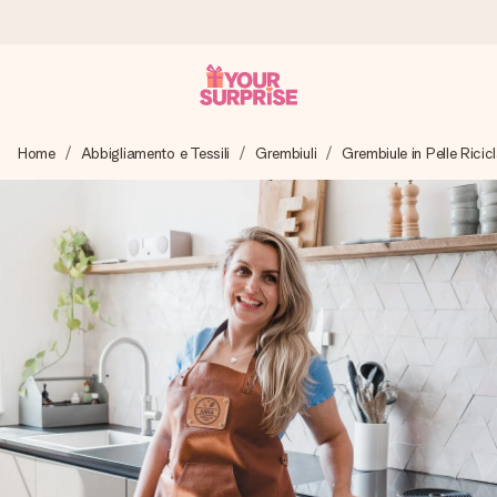
Ordina oggi, spedito in 1 giorno lavorativo
Home
Abbigliamento e Tessili
Grembiuli
Grembiule in Pelle Ricic
Prepariamo il tuo regalo con attenzione e lo spediamo in un
lampo – così potrai consegnarlo al momento giusto, quando
conta davvero.
4,7 (basato su +15.000 recensioni)
I nostri regali ispirano. I clienti ci valutano 4,7 su Google
Reviews.
Biglietto d'auguri gratuito
Realizza qualcosa di unico in pochi passi – con il suo nome,