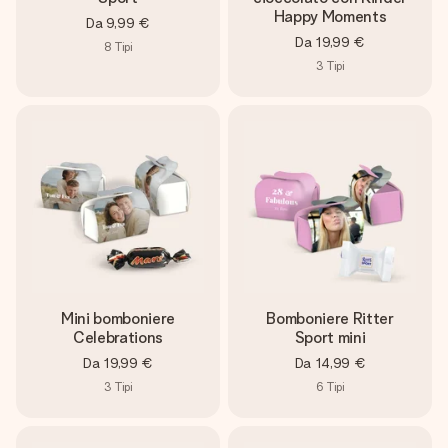
Happy Moments
Da
9,99 €
Da
19,99 €
8
Tipi
3
Tipi
Mini bomboniere
Bomboniere Ritter
Celebrations
Sport mini
Da
19,99 €
Da
14,99 €
3
Tipi
6
Tipi