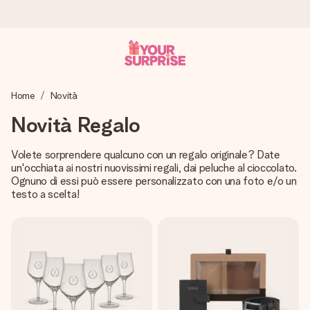
Ordina oggi, spedito in 1 giorno lavorativo
Home
Novità
Prepariamo il tuo regalo con attenzione e lo spediamo in un
lampo – così potrai consegnarlo al momento giusto, quando
Novità Regalo
conta davvero.
Volete sorprendere qualcuno con un regalo originale? Date
un'occhiata ai nostri nuovissimi regali, dai peluche al cioccolato.
Ognuno di essi può essere personalizzato con una foto e/o un
4,7 (basato su +15.000 recensioni)
testo a scelta!
I nostri regali ispirano. I clienti ci valutano 4,7 su Google
Reviews.
Biglietto d'auguri gratuito
Realizza qualcosa di unico in pochi passi – con il suo nome,