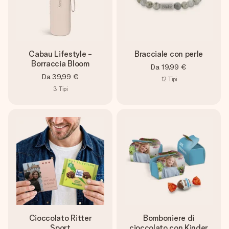
Cabau Lifestyle -
Bracciale con perle
Borraccia Bloom
Da
19,99 €
Da
39,99 €
12
Tipi
3
Tipi
Cioccolato Ritter
Bomboniere di
Sport
cioccolato con Kinder