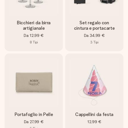
una tua foto o un messaggio che tocchi il cuore. Nessuna
complicazione, solo tanto amore per il momento perfetto.
Bicchieri da birra
Set regalo con
artigianale
cintura e portacarte
Da
12,99 €
Da
34,99 €
8
Tipi
3
Tipi
Portafoglio in Pelle
Cappellini da festa
Da
27,99 €
12,99 €