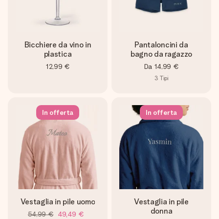
Bicchiere da vino in
Pantaloncini da
plastica
bagno da ragazzo
12,99 €
Da
14,99 €
3
Tipi
In offerta
In offerta
Vestaglia in pile uomo
Vestaglia in pile
donna
54,99 €
49,49 €