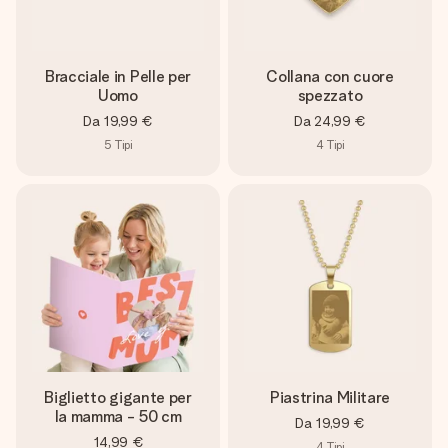
Bracciale in Pelle per
Collana con cuore
Uomo
spezzato
Da
19,99 €
Da
24,99 €
5
Tipi
4
Tipi
Biglietto gigante per
Piastrina Militare
la mamma - 50 cm
Da
19,99 €
14,99 €
4
Tipi