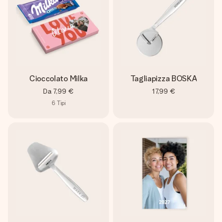
Cioccolato Milka
Tagliapizza BOSKA
Da
7,99 €
17,99 €
6
Tipi