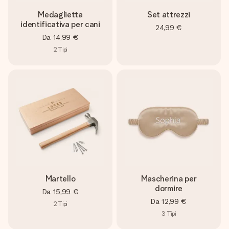
Medaglietta
Set attrezzi
identificativa per cani
24,99 €
Da
14,99 €
2
Tipi
Martello
Mascherina per
dormire
Da
15,99 €
Da
12,99 €
2
Tipi
3
Tipi