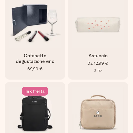
Cofanetto
Astuccio
degustazione vino
Da
12,99 €
69,99 €
3
Tipi
In offerta