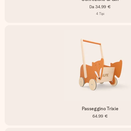
Da
34,99 €
4
Tipi
Passeggino Trixie
64,99 €