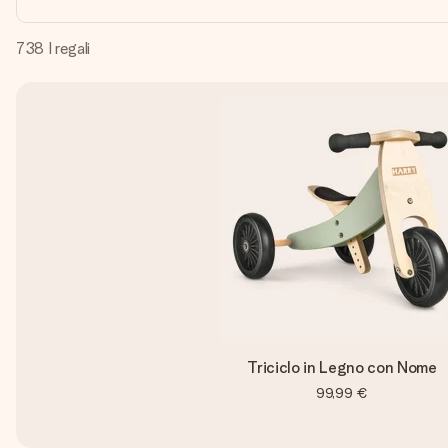
738
I regali
Triciclo in Legno con Nome
99,99 €