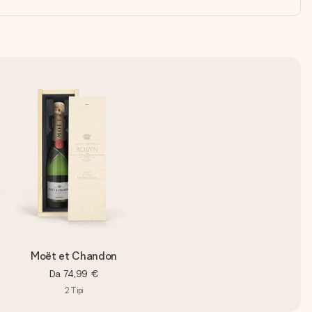
Moët et Chandon
Da
74,99 €
2
Tipi