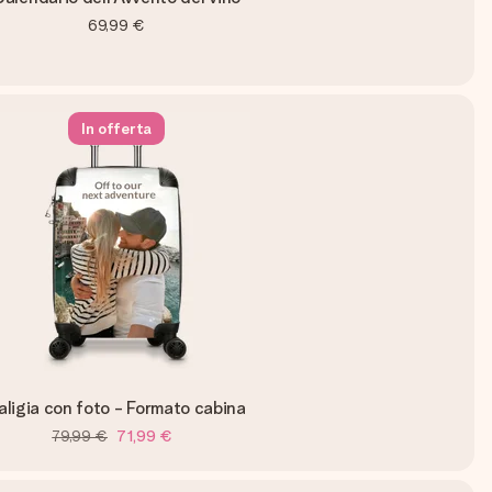
69,99 €
In offerta
aligia con foto - Formato cabina
79,99 €
71,99 €