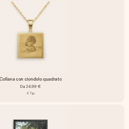
Collana con ciondolo quadrato
Da
24,99 €
4
Tipi