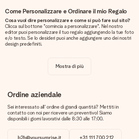
Come Personalizzare e Ordinare il mio Regalo
Cosa vuol dire personalizzare e come si può fare sul sito?
Clicca sul bottone "comincia a personalizzare". Nel nostro
editor puoi personalizzare il tuo regalo aggiungendo la tue foto
e/o testo. Se lo desideri puoi anche aggiungere uno dei nostri
design predefiniti.
La personalizzazione è inclusa nel prezzo?
Certo! Il prezzo mostrato include sempre la personalizzazione
Mostra di più
del tuo prodotto.
Come posso sapere se la qualità della mia foto è
sufficiente?
Vogliamo assicurarci che tu sia completamente soddisfatto
Ordine aziendale
del tuo regalo. Per questo è importante utilizzare foto di alta
qualità. Se non sei sicuro della qualità dell'immagine, contatta il
Sei interessato all' ordine di grandi quantità? Mettiti in
nostro servizio clienti e includi la foto insieme al regalo che
contatto con noi per ricevere un preventivo! Siamo
vuoi ordinare. Potranno verificare la qualità per te!
disponibili i giorni lavorativi dalle 8:30 alle 17:00.
Quali formati posso caricare?
Puoi usare i formati JPG e PNG. Se hai bisogno di aiuto
b2b@yoursurprise.it
+31 111 700 212
contatta il servizio clienti.