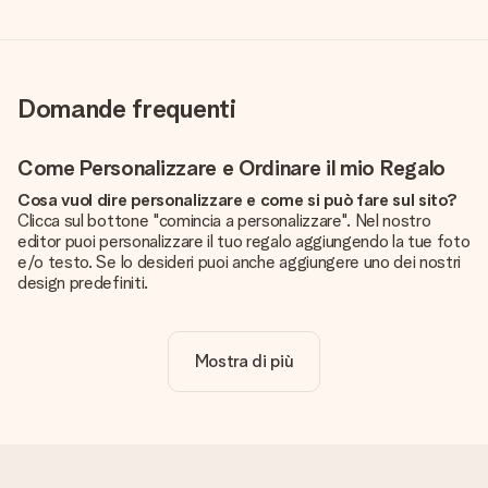
Domande frequenti
Come Personalizzare e Ordinare il mio Regalo
Cosa vuol dire personalizzare e come si può fare sul sito?
Clicca sul bottone "comincia a personalizzare". Nel nostro
editor puoi personalizzare il tuo regalo aggiungendo la tue foto
e/o testo. Se lo desideri puoi anche aggiungere uno dei nostri
design predefiniti.
La personalizzazione è inclusa nel prezzo?
Certo! Il prezzo mostrato include sempre la personalizzazione
Mostra di più
del tuo prodotto.
Come posso sapere se la qualità della mia foto è
sufficiente?
Vogliamo assicurarci che tu sia completamente soddisfatto
del tuo regalo. Per questo è importante utilizzare foto di alta