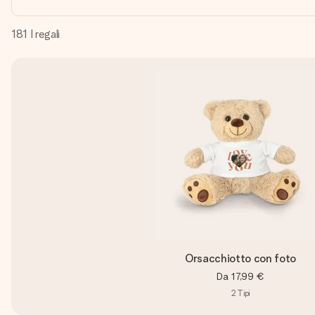
181
I regali
Orsacchiotto con foto
Da
17,99 €
2
Tipi