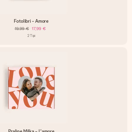
Fotolibri - Amore
19,99 €
17,99 €
2
Tipi
Praline Milka - L'amore