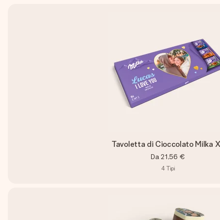
Tavoletta di Cioccolato Milka 
Da
21,56 €
4
Tipi