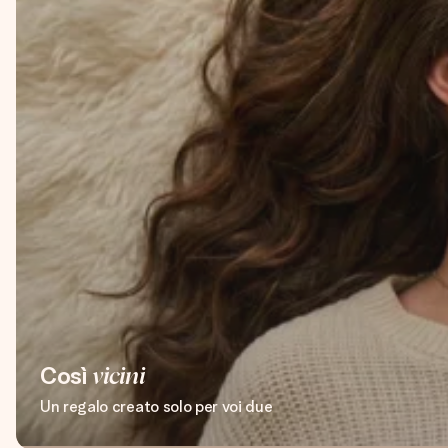
Così
vicini
Un regalo creato solo per voi due