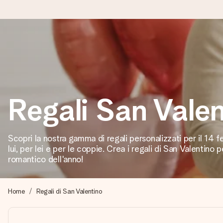
Ordina oggi, spedito in 1 giorno lavorativo
Prepariamo il tuo regalo con attenzione e lo spediamo in un l
Regali San Valen
4,7 (basato su +15.000 recensioni)
I nostri regali ispirano. I clienti ci valutano 4,7 su Google Review
Scopri la nostra gamma di regali personalizzati per il 14 fe
lui, per lei e per le coppie. Crea i regali di San Valentino p
romantico dell'anno!
Biglietto d'auguri gratuito
Realizza qualcosa di unico in pochi passi – con il suo nome, u
Home
Regali di San Valentino
perfetto.