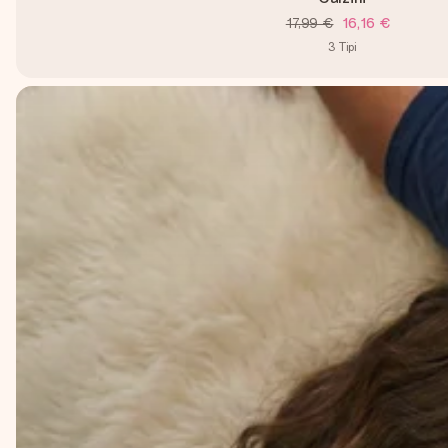
17,99 €
16,16 €
3
Tipi