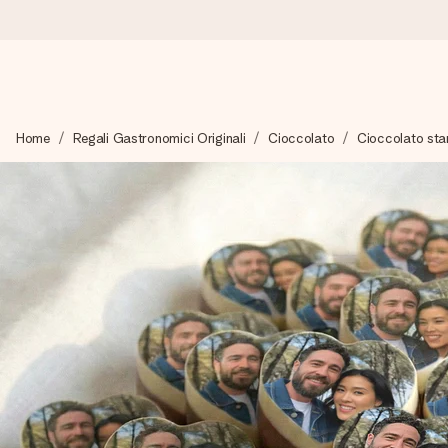
Ordina oggi, spedito in 1 giorno lavorativo
Home
Regali Gastronomici Originali
Cioccolato
Cioccolato st
Prepariamo il tuo regalo con attenzione e lo spediamo in un l
4,7 (basato su +15.000 recensioni)
I nostri regali ispirano. I clienti ci valutano 4,7 su Google Review
Biglietto d'auguri gratuito
Realizza qualcosa di unico in pochi passi – con il suo nome, u
perfetto.