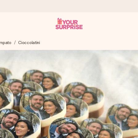
ampato
Cioccolatini
ampo – così potrai consegnarlo al momento giusto, quando conta dav
s.
na tua foto o un messaggio che tocchi il cuore. Nessuna complicazio