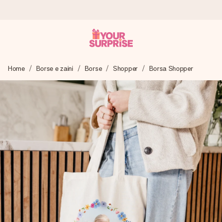
Ordina oggi, spedito in 1 giorno lavorativo
Home
Borse e zaini
Borse
Shopper
Borsa Shopper
Prepariamo il tuo regalo con attenzione e lo spediamo in un
lampo – così potrai consegnarlo al momento giusto, quando
conta davvero.
4,7 (basato su +15.000 recensioni)
I nostri regali ispirano. I clienti ci valutano 4,7 su Google
Reviews.
Biglietto d'auguri gratuito
Realizza qualcosa di unico in pochi passi – con il suo nome,