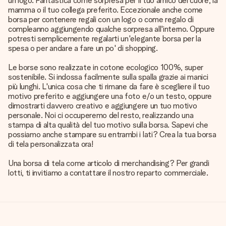
un logo. Fantastica come sorpresa per il tuo amico del cuore, la
mamma o il tuo collega preferito. Eccezionale anche come
borsa per contenere regali con un logo o come regalo di
compleanno aggiungendo qualche sorpresa all'interno. Oppure
potresti semplicemente regalarti un'elegante borsa per la
spesa o per andare a fare un po' di shopping.
Le borse sono realizzate in cotone ecologico 100%, super
sostenibile. Si indossa facilmente sulla spalla grazie ai manici
più lunghi. L'unica cosa che ti rimane da fare è scegliere il tuo
motivo preferito e aggiungere una foto e/o un testo, oppure
dimostrarti davvero creativo e aggiungere un tuo motivo
personale. Noi ci occuperemo del resto, realizzando una
stampa di alta qualità del tuo motivo sulla borsa. Sapevi che
possiamo anche stampare su entrambi i lati? Crea la tua borsa
di tela personalizzata ora!
Una borsa di tela come articolo di merchandising? Per grandi
lotti, ti invitiamo a contattare il nostro reparto commerciale.