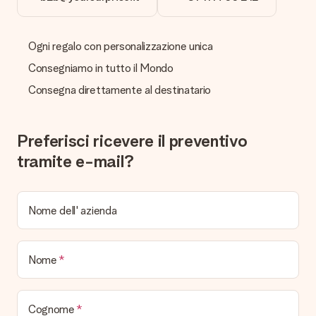
Se il regalo non è come te l'aspettavi ti invitiamo a contattare
il nostro servizio clienti che sarà lieto di trovare una soluzione
con te.
Ogni regalo con personalizzazione unica
La ricevuta viene spedita insieme all’ordine?
Consegniamo in tutto il Mondo
No, nessuna ricevuta o fattura viene spedita con il regalo. La
ricevuta viene inviata in allegato all' e-mail di conferma oppure
Consegna direttamente al destinatario
sarà visualizzabile sul proprio account MySurprise. In questo
modo puoi inviare il regalo direttamente al destinatario,
facendogli una vera e propria sorpresa!
Preferisci ricevere il preventivo
tramite e-mail?
Nome dell' azienda
Nome
Cognome