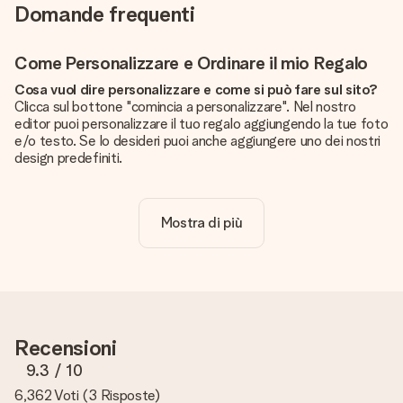
Domande frequenti
Come Personalizzare e Ordinare il mio Regalo
Cosa vuol dire personalizzare e come si può fare sul sito?
Clicca sul bottone "comincia a personalizzare". Nel nostro
editor puoi personalizzare il tuo regalo aggiungendo la tue foto
e/o testo. Se lo desideri puoi anche aggiungere uno dei nostri
design predefiniti.
La personalizzazione è inclusa nel prezzo?
Certo! Il prezzo mostrato include sempre la personalizzazione
Mostra di più
del tuo prodotto.
Come posso sapere se la qualità della mia foto è
sufficiente?
Vogliamo assicurarci che tu sia completamente soddisfatto
del tuo regalo. Per questo è importante utilizzare foto di alta
qualità. Se non sei sicuro della qualità dell'immagine, contatta il
Recensioni
nostro servizio clienti e includi la foto insieme al regalo che
vuoi ordinare. Potranno verificare la qualità per te!
9.3
/ 10
6,362 Voti
(
3 Risposte
)
Quali formati posso caricare?