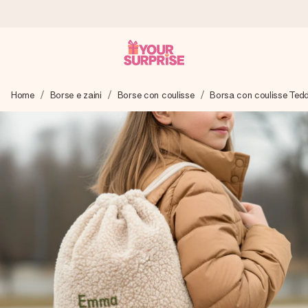
Ordina oggi, spedito in 1 giorno lavorativo
Home
Borse e zaini
Borse con coulisse
Borsa con coulisse Ted
Prepariamo il tuo regalo con attenzione e lo spediamo in un
lampo – così potrai consegnarlo al momento giusto, quando
conta davvero.
4,7 (basato su +15.000 recensioni)
I nostri regali ispirano. I clienti ci valutano 4,7 su Google
Reviews.
Biglietto d'auguri gratuito
Realizza qualcosa di unico in pochi passi – con il suo nome,