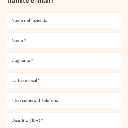
tramite e-mail?
Come il regalo viene consegnato?
Tutti i regali sono inviati in una colorata confezione regalo. In
Nome dell' azienda
questo modo il regalo sarà già pronto per essere consegnato.
Quando e come riceverò il mio regalo?
Nome
È possibile scegliere la data esatta di consegna?
No, non è possibile! Tutte le date indicate sono
continuamente aggiornate e attendibili.
Cognome
Quali sono i tempi di consegna e quando riceverò il mio
regalo?
I tempi di consegna sono consultabili direttamente sulla pagina
La tua e-mail
del prodotto desiderato. Le date indicate sono previste in
base ai tempi di consegna indicati dal corriere.
Quali sono le opzioni di consegna disponibili?
Il tuo numero di telefono
Hai diverse opzioni di consegna: standard, veloce ed espressa.
I costi variano in base alla modalità scelta. Se hai dubbi
sill'opzione da selezionare contatta il nostro servizio clienti.
Quantità (10+)
Pagamento