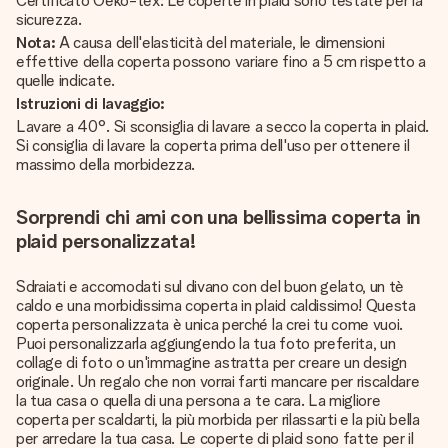
Certificato Oeko-tex: Le coperte in plaid sono testate per la
sicurezza.
Nota:
A causa dell'elasticità del materiale, le dimensioni
effettive della coperta possono variare fino a 5 cm rispetto a
quelle indicate.
Istruzioni di lavaggio:
Lavare a 40°. Si sconsiglia di lavare a secco la coperta in plaid.
Si consiglia di lavare la coperta prima dell'uso per ottenere il
massimo della morbidezza.
Sorprendi chi ami con una bellissima coperta in
plaid personalizzata!
Sdraiati e accomodati sul divano con del buon gelato, un tè
caldo e una morbidissima coperta in plaid caldissimo! Questa
coperta personalizzata è unica perché la crei tu come vuoi.
Puoi personalizzarla aggiungendo la tua foto preferita, un
collage di foto o un'immagine astratta per creare un design
originale. Un regalo che non vorrai farti mancare per riscaldare
la tua casa o quella di una persona a te cara. La migliore
coperta per scaldarti, la più morbida per rilassarti e la più bella
per arredare la tua casa. Le coperte di plaid sono fatte per il