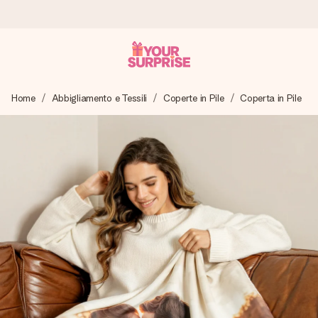
Ordina oggi, spedito in 1 giorno lavorativo
Home
Abbigliamento e Tessili
Coperte in Pile
Coperta in Pile
Prepariamo il tuo regalo con attenzione e lo spediamo in un
lampo – così potrai consegnarlo al momento giusto, quando
conta davvero.
4,7 (basato su +15.000 recensioni)
I nostri regali ispirano. I clienti ci valutano 4,7 su Google
Reviews.
Biglietto d'auguri gratuito
Realizza qualcosa di unico in pochi passi – con il suo nome,