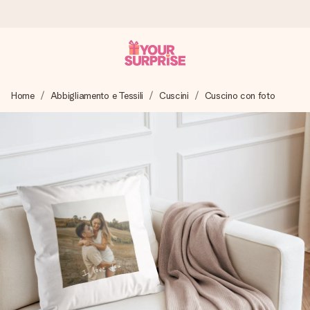
Ordina oggi, spedito in 1 giorno lavorativo
Home
Abbigliamento e Tessili
Cuscini
Cuscino con foto
Prepariamo il tuo regalo con attenzione e lo spediamo in un
lampo – così potrai consegnarlo al momento giusto, quando
conta davvero.
4,7 (basato su +15.000 recensioni)
I nostri regali ispirano. I clienti ci valutano 4,7 su Google
Reviews.
Biglietto d'auguri gratuito
Realizza qualcosa di unico in pochi passi – con il suo nome,