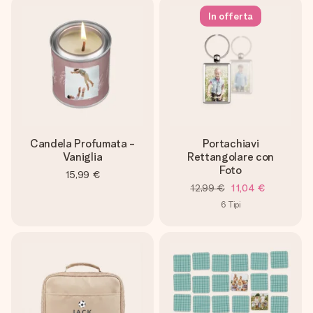
In offerta
Candela Profumata -
Portachiavi
Vaniglia
Rettangolare con
Foto
15,99 €
12,99 €
11,04 €
6
Tipi