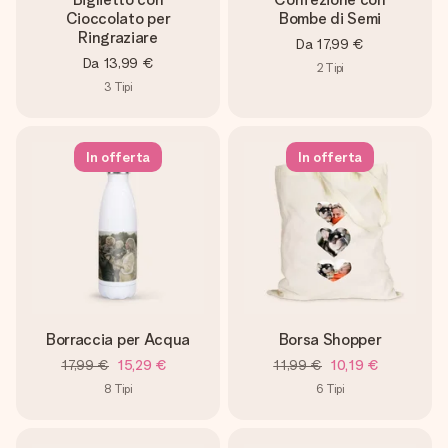
Cioccolato per
Bombe di Semi
Ringraziare
Da
17,99 €
Da
13,99 €
2
Tipi
3
Tipi
In offerta
In offerta
Borraccia per Acqua
Borsa Shopper
17,99 €
15,29 €
11,99 €
10,19 €
8
Tipi
6
Tipi