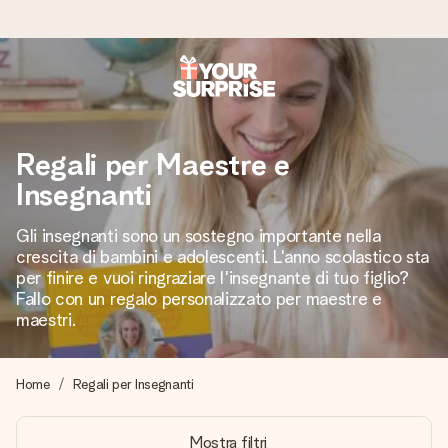
Ordina oggi, spedito in 1 giorno lavorativo
Prepariamo il tuo regalo con attenzione e lo spediamo in un
Regali per Maestre e
lampo – così potrai consegnarlo al momento giusto, quando
conta davvero.
Insegnanti
Gli insegnanti sono un sostegno importante nella
crescita di bambini e adolescenti. L'anno scolastico sta
4,7 (basato su +15.000 recensioni)
per finire e vuoi ringraziare l'insegnante di tuo figlio?
I nostri regali ispirano. I clienti ci valutano 4,7 su Google
Fallo con un regalo personalizzato per maestre e
Reviews.
maestri.
Home
Regali per Insegnanti
Biglietto d'auguri gratuito
Realizza qualcosa di unico in pochi passi – con il suo nome,
Mostra filtri