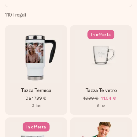
una tua foto o un messaggio che tocchi il cuore. Nessuna
complicazione, solo tanto amore per il momento perfetto.
110
I regali
In offerta
Tazza Termica
Tazza Tè vetro
Da
17,99 €
12,99 €
11,04 €
3
Tipi
8
Tipi
In offerta