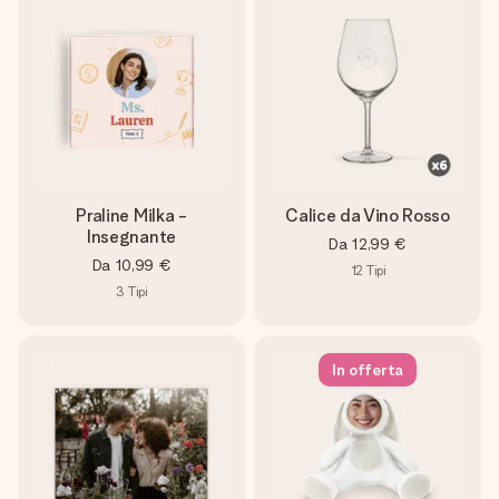
Praline Milka -
Calice da Vino Rosso
Insegnante
Da
12,99 €
Da
10,99 €
12
Tipi
3
Tipi
In offerta