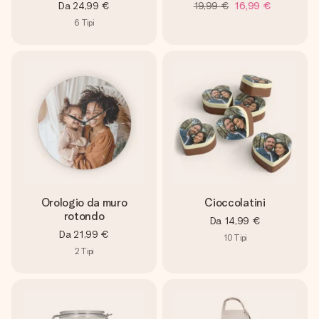
Da
24,99 €
19,99 €
16,99 €
6
Tipi
Orologio da muro
Cioccolatini
rotondo
Da
14,99 €
Da
21,99 €
10
Tipi
2
Tipi