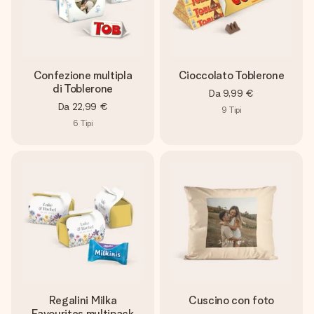
Confezione multipla
Cioccolato Toblerone
di Toblerone
Da
9,99 €
Da
22,99 €
9
Tipi
6
Tipi
Regalini Milka
Cuscino con foto
Favourites multipack