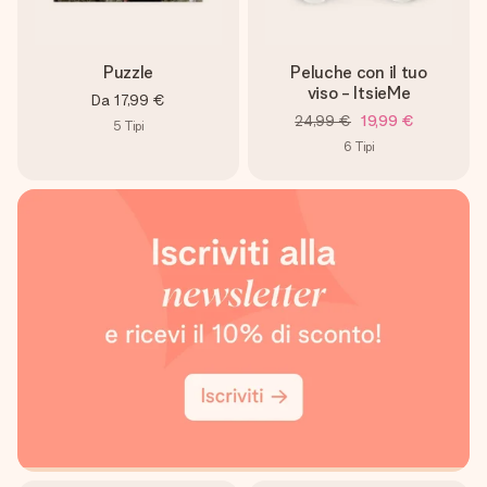
Puzzle
Peluche con il tuo
viso - ItsieMe
Da
17,99 €
24,99 €
19,99 €
5
Tipi
6
Tipi