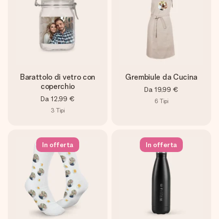
Barattolo di vetro con
Grembiule da Cucina
coperchio
Da
19,99 €
Da
12,99 €
6
Tipi
3
Tipi
In offerta
In offerta