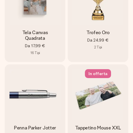
Tela Canvas
Trofeo Oro
Quadrata
Da
24,99 €
Da
17,99 €
2
Tipi
16
Tipi
In offerta
Penna Parker Jotter
Tappetino Mouse XXL