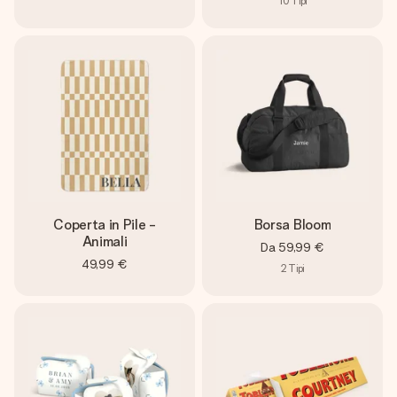
10
Tipi
Coperta in Pile -
Borsa Bloom
Animali
Da
59,99 €
49,99 €
2
Tipi