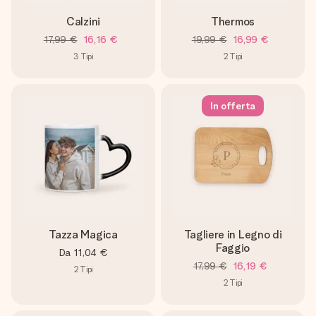
Calzini
Thermos
17,99 €
16,16 €
19,99 €
16,99 €
3
Tipi
2
Tipi
In offerta
Tazza Magica
Tagliere in Legno di
Faggio
Da
11,04 €
17,99 €
16,19 €
2
Tipi
2
Tipi