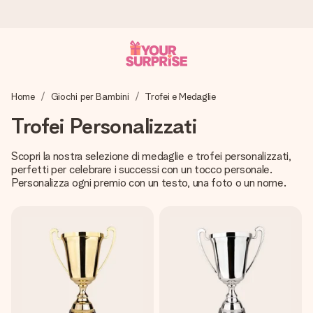
Ordina oggi, spedito in 1 giorno lavorativo
Home
Giochi per Bambini
Trofei e Medaglie
Prepariamo il tuo regalo con attenzione e lo spediamo in un
lampo – così potrai consegnarlo al momento giusto, quando
Trofei Personalizzati
conta davvero.
Scopri la nostra selezione di medaglie e trofei personalizzati,
perfetti per celebrare i successi con un tocco personale.
Personalizza ogni premio con un testo, una foto o un nome.
4,7 (basato su +15.000 recensioni)
I nostri regali ispirano. I clienti ci valutano 4,7 su Google
Reviews.
Biglietto d'auguri gratuito
Realizza qualcosa di unico in pochi passi – con il suo nome,