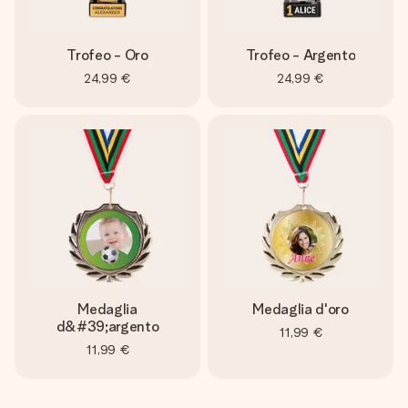
una tua foto o un messaggio che tocchi il cuore. Nessuna
complicazione, solo tanto amore per il momento perfetto.
Trofeo - Oro
Trofeo - Argento
24,99 €
24,99 €
Medaglia
Medaglia d'oro
d&#39;argento
11,99 €
11,99 €