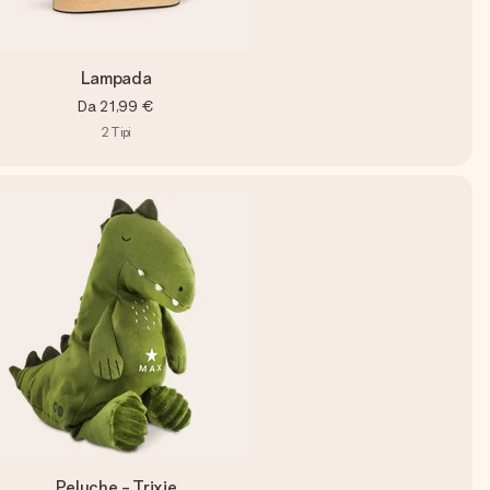
Lampada
Da
21,99 €
2
Tipi
Peluche - Trixie