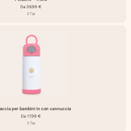
Da
39,99 €
2
Tipi
accia per bambini in con cannuccia
Da
17,99 €
3
Tipi