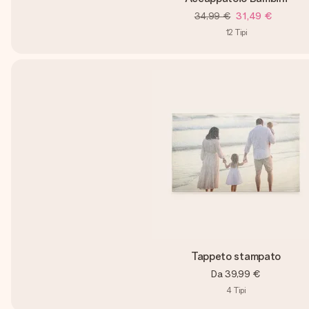
34,99 €
31,49 €
12
Tipi
Tappeto stampato
Da
39,99 €
4
Tipi