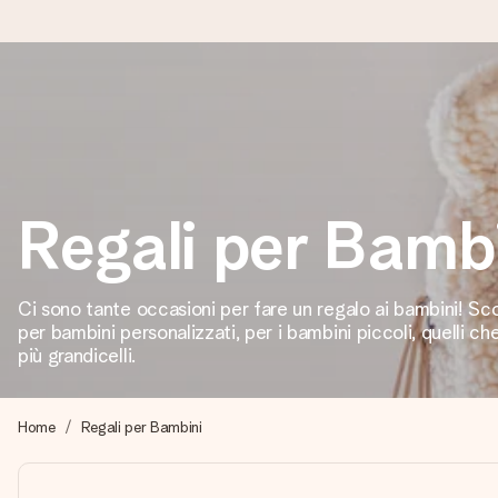
Ordina oggi, spedito in 1 giorno lavorativo
Prepariamo il tuo regalo con attenzione e lo spediamo in un l
Regali per Bamb
4,7 (basato su +15.000 recensioni)
I nostri regali ispirano. I clienti ci valutano 4,7 su Google Review
Ci sono tante occasioni per fare un regalo ai bambini! Scopr
per bambini personalizzati, per i bambini piccoli, quelli ch
più grandicelli.
Biglietto d'auguri gratuito
Realizza qualcosa di unico in pochi passi – con il suo nome, u
Home
Regali per Bambini
perfetto.