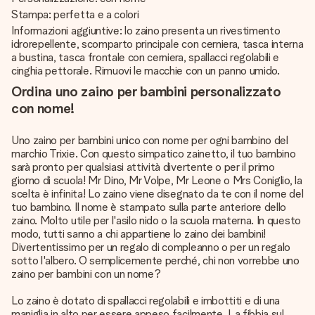
Stampa: perfetta e a colori
Informazioni aggiuntive: lo zaino presenta un rivestimento
idrorepellente, scomparto principale con cerniera, tasca interna
a bustina, tasca frontale con cerniera, spallacci regolabili e
cinghia pettorale. Rimuovi le macchie con un panno umido.
Ordina uno zaino per bambini personalizzato
con nome!
Uno zaino per bambini unico con nome per ogni bambino del
marchio Trixie. Con questo simpatico zainetto, il tuo bambino
sarà pronto per qualsiasi attività divertente o per il primo
giorno di scuola! Mr Dino, Mr Volpe, Mr Leone o Mrs Coniglio, la
scelta è infinita! Lo zaino viene disegnato da te con il nome del
tuo bambino. Il nome è stampato sulla parte anteriore dello
zaino. Molto utile per l'asilo nido o la scuola materna. In questo
modo, tutti sanno a chi appartiene lo zaino dei bambini!
Divertentissimo per un regalo di compleanno o per un regalo
sotto l'albero. O semplicemente perché, chi non vorrebbe uno
zaino per bambini con un nome?
Lo zaino è dotato di spallacci regolabili e imbottiti e di una
maniglia in alto per essere appeso facilmente. La fibbia sul