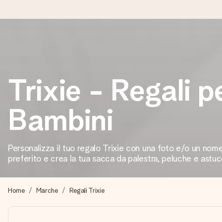
Ordina oggi, spedito in 1 giorno lavorativo
Prepariamo il tuo regalo con attenzione e lo spediamo in un l
Trixie - Regali p
Bambini
4,7 (basato su +15.000 recensioni)
I nostri regali ispirano. I clienti ci valutano 4,7 su Google Review
Personalizza il tuo regalo Trixie con una foto e/o un nome.
preferito e crea la tua sacca da palestra, peluche e astucc
Biglietto d'auguri gratuito
Realizza qualcosa di unico in pochi passi – con il suo nome, u
Home
Marche
Regali Trixie
perfetto.