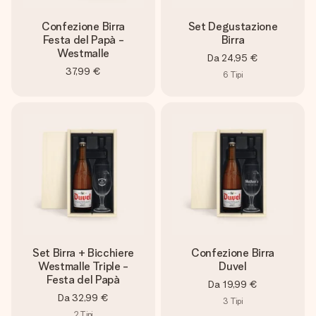
Confezione Birra
Set Degustazione
Festa del Papà -
Birra
Westmalle
Da
24,95 €
37,99 €
6
Tipi
Set Birra + Bicchiere
Confezione Birra
Westmalle Triple -
Duvel
Festa del Papà
Da
19,99 €
Da
32,99 €
3
Tipi
2
Tipi