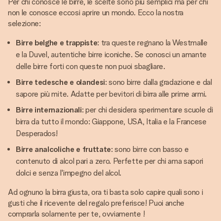
Per chi conosce le birre, le scelte sono più semplici ma per chi
non le conosce eccosi aprire un mondo. Ecco la nostra
selezione:
Birre belghe e trappiste
: tra queste regnano la Westmalle
e la Duvel, autentiche birre iconiche. Se conosci un amante
delle birre forti con queste non puoi sbagliare.
Birre tedesche e olandesi
: sono birre dalla gradazione e dal
sapore più mite. Adatte per bevitori di birra alle prime armi.
Birre internazionali
: per chi desidera sperimentare scuole di
birra da tutto il mondo: Giappone, USA, Italia e la Francese
Desperados!
Birre analcoliche e fruttate
: sono birre con basso e
contenuto di alcol pari a zero. Perfette per chi ama sapori
dolci e senza l'impegno del alcol.
Ad ognuno la birra giusta, ora ti basta solo capire quali sono i
gusti che il ricevente del regalo preferisce! Puoi anche
comprarla solamente per te, ovviamente !