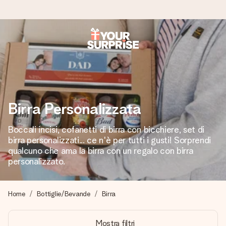
Ordina oggi, spedito in 1 giorno lavorativo
Prepariamo il tuo regalo con attenzione e lo spediamo in un
lampo – così potrai consegnarlo al momento giusto, quando
conta davvero.
Birra Personalizzata
Boccali incisi, cofanetti di birra con bicchiere, set di
4,7 (basato su +15.000 recensioni)
birra personalizzati... ce n'è per tutti i gusti! Sorprendi
I nostri regali ispirano. I clienti ci valutano 4,7 su Google
qualcuno che ama la birra con un regalo con birra
Reviews.
personalizzato.
Home
Bottiglie/Bevande
Birra
Biglietto d'auguri gratuito
Realizza qualcosa di unico in pochi passi – con il suo nome,
Mostra filtri