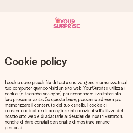
Ordina oggi, spedito in 1 giorno lavorativo
Prepariamo il tuo regalo con attenzione e lo spediamo in un
lampo – così potrai consegnarlo al momento giusto, quando
conta davvero.
Cookie policy
4,7 (basato su +15.000 recensioni)
I cookie sono piccoli file di testo che vengono memorizzati sul
tuo computer quando visiti un sito web. YourSurprise utilizza i
I nostri regali ispirano. I clienti ci valutano 4,7 su Google
cookie (e tecniche analoghe) per riconoscere i visitatori alla
Reviews.
loro prossima visita. Su questa base, possiamo ad esempio
memorizzare il contenuto del tuo carrello. I cookie ci
consentono inoltre di raccogliere informazioni sull'utilizzo del
nostro sito web e di adattarle ai desideri dei nostri visitatori,
Biglietto d'auguri gratuito
nonché di dare consigli personali e di mostrare annunci
personali.
Realizza qualcosa di unico in pochi passi – con il suo nome,