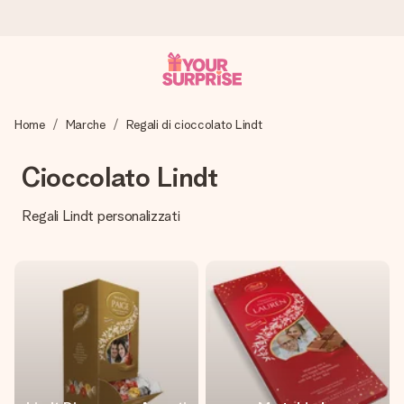
Ordina oggi, spedito in 1 giorno lavorativo
Home
Marche
Regali di cioccolato Lindt
Prepariamo il tuo regalo con attenzione e lo spediamo in un
lampo – così potrai consegnarlo al momento giusto, quando
conta davvero.
Cioccolato Lindt
Regali Lindt personalizzati
4,7 (basato su +15.000 recensioni)
I nostri regali ispirano. I clienti ci valutano 4,7 su Google
Reviews.
Biglietto d'auguri gratuito
Realizza qualcosa di unico in pochi passi – con il suo nome,