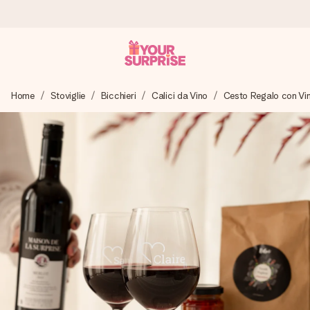
Ordina oggi, spedito in 1 giorno lavorativo
Home
Stoviglie
Bicchieri
Calici da Vino
Cesto Regalo con Vino
Prepariamo il tuo regalo con attenzione e lo spediamo in un
lampo – così potrai consegnarlo al momento giusto, quando
conta davvero.
4,7 (basato su +15.000 recensioni)
I nostri regali ispirano. I clienti ci valutano 4,7 su Google
Reviews.
Biglietto d'auguri gratuito
Realizza qualcosa di unico in pochi passi – con il suo nome,