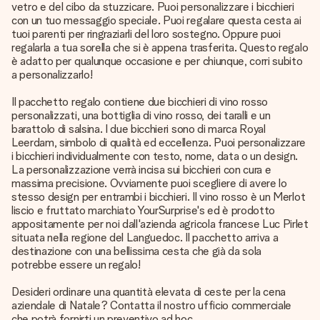
vetro e del cibo da stuzzicare. Puoi personalizzare i bicchieri
con un tuo messaggio speciale. Puoi regalare questa cesta ai
tuoi parenti per ringraziarli del loro sostegno. Oppure puoi
regalarla a tua sorella che si è appena trasferita. Questo regalo
è adatto per qualunque occasione e per chiunque, corri subito
a personalizzarlo!
Il pacchetto regalo contiene due bicchieri di vino rosso
personalizzati, una bottiglia di vino rosso, dei taralli e un
barattolo di salsina. I due bicchieri sono di marca Royal
Leerdam, simbolo di qualità ed eccellenza. Puoi personalizzare
i bicchieri individualmente con testo, nome, data o un design.
La personalizzazione verrà incisa sui bicchieri con cura e
massima precisione. Ovviamente puoi scegliere di avere lo
stesso design per entrambi i bicchieri. Il vino rosso è un Merlot
liscio e fruttato marchiato YourSurprise's ed è prodotto
appositamente per noi dall'azienda agricola francese Luc Pirlet
situata nella regione del Languedoc. Il pacchetto arriva a
destinazione con una bellissima cesta che già da sola
potrebbe essere un regalo!
Desideri ordinare una quantità elevata di ceste per la cena
aziendale di Natale? Contatta il nostro ufficio commerciale
che potrà fornirti un preventivo ad hoc.