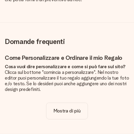
Domande frequenti
Come Personalizzare e Ordinare il mio Regalo
Cosa vuol dire personalizzare e come si può fare sul sito?
Clicca sul bottone "comincia a personalizzare". Nel nostro
editor puoi personalizzare il tuo regalo aggiungendo la tue foto
e/o testo. Se lo desideri puoi anche aggiungere uno dei nostri
design predefiniti.
La personalizzazione è inclusa nel prezzo?
Certo! Il prezzo mostrato include sempre la personalizzazione
Mostra di più
del tuo prodotto.
Come posso sapere se la qualità della mia foto è
sufficiente?