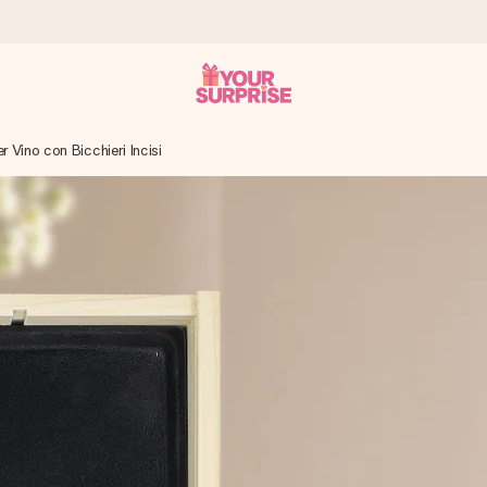
 Vino con Bicchieri Incisi
ampo – così potrai consegnarlo al momento giusto, quando conta dav
s.
na tua foto o un messaggio che tocchi il cuore. Nessuna complicazio