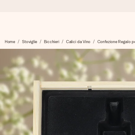
Ordina oggi, spedito in 1 giorno lavorativo
Home
Stoviglie
Bicchieri
Calici da Vino
Confezione Regalo per
Prepariamo il tuo regalo con attenzione e lo spediamo in un l
4,7 (basato su +15.000 recensioni)
I nostri regali ispirano. I clienti ci valutano 4,7 su Google Review
Biglietto d'auguri gratuito
Realizza qualcosa di unico in pochi passi – con il suo nome, u
perfetto.