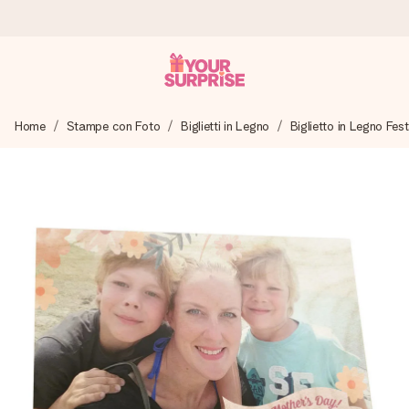
Ordina oggi, spedito in 1 giorno lavorativo
Home
Stampe con Foto
Biglietti in Legno
Biglietto in Legno Fe
Prepariamo il tuo regalo con attenzione e lo spediamo in un
lampo – così potrai consegnarlo al momento giusto, quando
conta davvero.
4,7 (basato su +15.000 recensioni)
I nostri regali ispirano. I clienti ci valutano 4,7 su Google
Reviews.
Biglietto d'auguri gratuito
Realizza qualcosa di unico in pochi passi – con il suo nome,