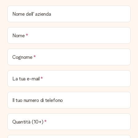
Come il regalo viene consegnato?
Tutti i regali sono inviati in una colorata confezione regalo. In
Nome dell' azienda
questo modo il regalo sarà già pronto per essere consegnato.
Quando e come riceverò il mio regalo?
Nome
È possibile scegliere la data esatta di consegna?
No, non è possibile! Tutte le date indicate sono
continuamente aggiornate e attendibili.
Cognome
Quali sono i tempi di consegna e quando riceverò il mio
regalo?
I tempi di consegna sono consultabili direttamente sulla pagina
La tua e-mail
del prodotto desiderato. Le date indicate sono previste in
base ai tempi di consegna indicati dal corriere.
Quali sono le opzioni di consegna disponibili?
Il tuo numero di telefono
Hai diverse opzioni di consegna: standard, veloce ed espressa.
I costi variano in base alla modalità scelta. Se hai dubbi
sill'opzione da selezionare contatta il nostro servizio clienti.
Quantità (10+)
Pagamento