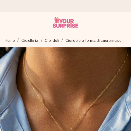
Ordina oggi, spedito in 1 giorno lavorativo
Home
Gioielleria
Ciondoli
Ciondolo a forma di cuore inciso
Prepariamo il tuo regalo con attenzione e lo spediamo in un
lampo – così potrai consegnarlo al momento giusto, quando
conta davvero.
4,7 (basato su +15.000 recensioni)
I nostri regali ispirano. I clienti ci valutano 4,7 su Google
Reviews.
Biglietto d'auguri gratuito
Realizza qualcosa di unico in pochi passi – con il suo nome,