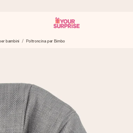
per bambini
Poltroncina per Bimbo
ampo – così potrai consegnarlo al momento giusto, quando conta dav
s.
na tua foto o un messaggio che tocchi il cuore. Nessuna complicazio