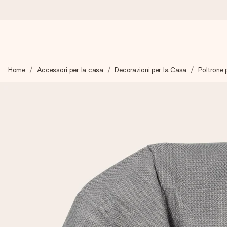
Ordina oggi, spedito in 1 giorno lavorativo
Home
Accessori per la casa
Decorazioni per la Casa
Poltrone 
Prepariamo il tuo regalo con attenzione e lo spediamo in un l
4,7 (basato su +15.000 recensioni)
I nostri regali ispirano. I clienti ci valutano 4,7 su Google Review
Biglietto d'auguri gratuito
Realizza qualcosa di unico in pochi passi – con il suo nome, u
perfetto.