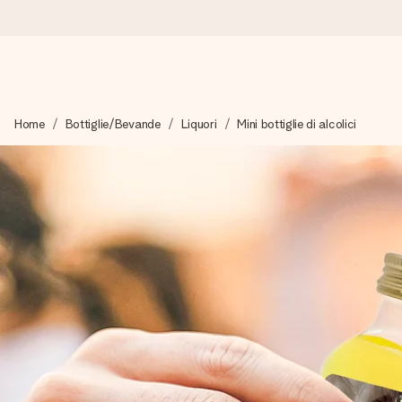
Ordina oggi, spedito in 1 giorno lavorativo
Home
Bottiglie/Bevande
Liquori
Mini bottiglie di alcolici
Prepariamo il tuo regalo con attenzione e lo spediamo in un l
4,7 (basato su +15.000 recensioni)
I nostri regali ispirano. I clienti ci valutano 4,7 su Google Review
Biglietto d'auguri gratuito
Realizza qualcosa di unico in pochi passi – con il suo nome, u
perfetto.