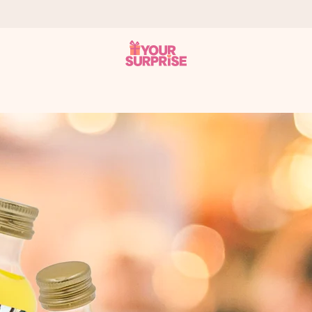
ampo – così potrai consegnarlo al momento giusto, quando conta dav
s.
na tua foto o un messaggio che tocchi il cuore. Nessuna complicazio