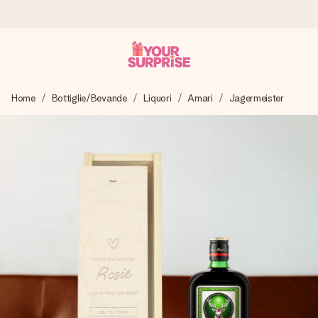
Ordina oggi, spedito in 1 giorno lavorativo
Home
Bottiglie/Bevande
Liquori
Amari
Jagermeister
Prepariamo il tuo regalo con attenzione e lo spediamo in un
lampo – così potrai consegnarlo al momento giusto, quando
conta davvero.
4,7 (basato su +15.000 recensioni)
I nostri regali ispirano. I clienti ci valutano 4,7 su Google
Reviews.
Biglietto d'auguri gratuito
Realizza qualcosa di unico in pochi passi – con il suo nome,