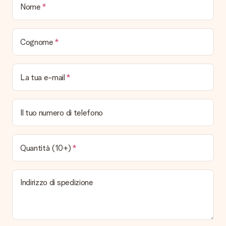
Quando e come riceverò il mio regalo?
Nome
È possibile scegliere la data esatta di consegna?
No, non è possibile! Tutte le date indicate sono
continuamente aggiornate e attendibili.
Cognome
Quali sono i tempi di consegna e quando riceverò il mio
regalo?
I tempi di consegna sono consultabili direttamente sulla pagina
La tua e-mail
del prodotto desiderato. Le date indicate sono previste in
base ai tempi di consegna indicati dal corriere.
Quali sono le opzioni di consegna disponibili?
Il tuo numero di telefono
Hai diverse opzioni di consegna: standard, veloce ed espressa.
I costi variano in base alla modalità scelta. Se hai dubbi
sill'opzione da selezionare contatta il nostro servizio clienti.
Quantità (10+)
Pagamento
Come posso pagare il mio ordine?
Indirizzo di spedizione
É possibile scegliere tra le seguenti modalità di pagamento:
Carta di Credito, PayPal, e Bonifico Bancario. In caso di
bonifico i tempi di spedizione si allungheranno di 3 giorni
lavorativi.