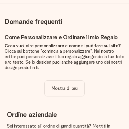
Domande frequenti
Come Personalizzare e Ordinare il mio Regalo
Cosa vuol dire personalizzare e come si può fare sul sito?
Clicca sul bottone "comincia a personalizzare". Nel nostro
editor puoi personalizzare il tuo regalo aggiungendo la tue foto
e/o testo. Se lo desideri puoi anche aggiungere uno dei nostri
design predefiniti.
La personalizzazione è inclusa nel prezzo?
Certo! Il prezzo mostrato include sempre la personalizzazione
Mostra di più
del tuo prodotto.
Come posso sapere se la qualità della mia foto è
sufficiente?
Vogliamo assicurarci che tu sia completamente soddisfatto
Ordine aziendale
del tuo regalo. Per questo è importante utilizzare foto di alta
qualità. Se non sei sicuro della qualità dell'immagine, contatta il
Sei interessato all' ordine di grandi quantità? Mettiti in
nostro servizio clienti e includi la foto insieme al regalo che