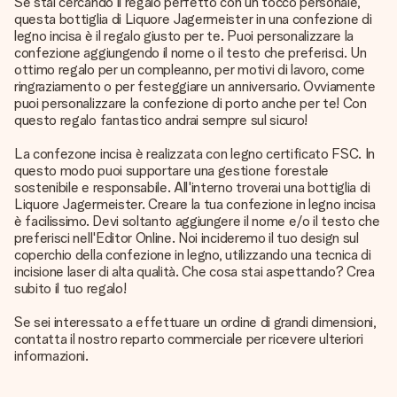
Se stai cercando il regalo perfetto con un tocco personale,
questa bottiglia di Liquore Jagermeister in una confezione di
legno incisa è il regalo giusto per te. Puoi personalizzare la
confezione aggiungendo il nome o il testo che preferisci. Un
ottimo regalo per un compleanno, per motivi di lavoro, come
ringraziamento o per festeggiare un anniversario. Ovviamente
puoi personalizzare la confezione di porto anche per te! Con
questo regalo fantastico andrai sempre sul sicuro!
La confezone incisa è realizzata con legno certificato FSC. In
questo modo puoi supportare una gestione forestale
sostenibile e responsabile. All'interno troverai una bottiglia di
Liquore Jagermeister. Creare la tua confezione in legno incisa
è facilissimo. Devi soltanto aggiungere il nome e/o il testo che
preferisci nell'Editor Online. Noi incideremo il tuo design sul
coperchio della confezione in legno, utilizzando una tecnica di
incisione laser di alta qualità. Che cosa stai aspettando? Crea
subito il tuo regalo!
Se sei interessato a effettuare un ordine di grandi dimensioni,
contatta il nostro reparto commerciale per ricevere ulteriori
informazioni.