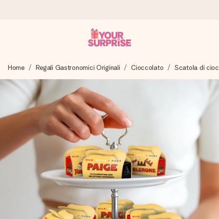
Ordina oggi, spedito in 1 giorno lavorativo
Home
Regali Gastronomici Originali
Cioccolato
Scatola di cio
Prepariamo il tuo regalo con attenzione e lo spediamo in un
lampo – così potrai consegnarlo al momento giusto, quando
conta davvero.
4,7 (basato su +15.000 recensioni)
I nostri regali ispirano. I clienti ci valutano 4,7 su Google
Reviews.
Biglietto d'auguri gratuito
Realizza qualcosa di unico in pochi passi – con il suo nome,