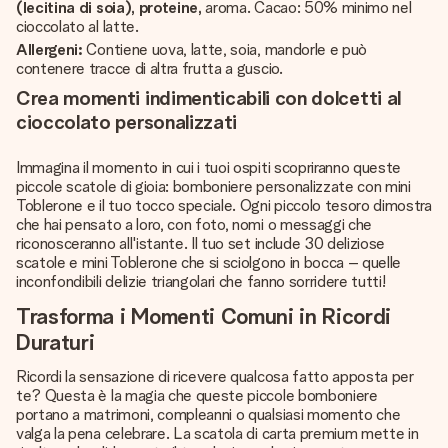
(lecitina di soia), proteine,
aroma. Cacao: 50% minimo nel
cioccolato al latte.
Allergeni:
Contiene uova, latte, soia, mandorle e può
contenere tracce di altra frutta a guscio.
Crea momenti indimenticabili con dolcetti al
cioccolato personalizzati
Immagina il momento in cui i tuoi ospiti scopriranno queste
piccole scatole di gioia: bomboniere personalizzate con mini
Toblerone e il tuo tocco speciale. Ogni piccolo tesoro dimostra
che hai pensato a loro, con foto, nomi o messaggi che
riconosceranno all'istante. Il tuo set include 30 deliziose
scatole e mini Toblerone che si sciolgono in bocca – quelle
inconfondibili delizie triangolari che fanno sorridere tutti!
Trasforma i Momenti Comuni in Ricordi
Duraturi
Ricordi la sensazione di ricevere qualcosa fatto apposta per
te? Questa è la magia che queste piccole bomboniere
portano a matrimoni, compleanni o qualsiasi momento che
valga la pena celebrare. La scatola di carta premium mette in