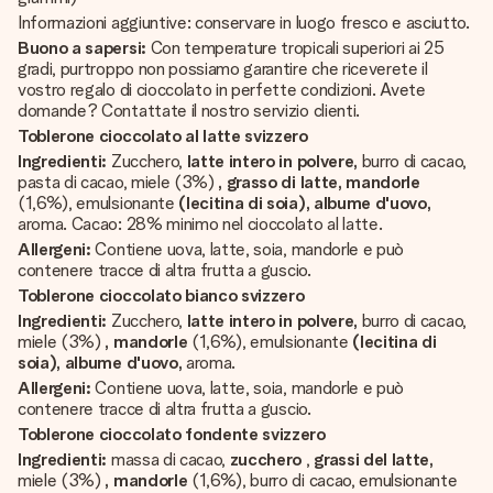
Informazioni aggiuntive: conservare in luogo fresco e asciutto.
Buono a sapersi:
Con temperature tropicali superiori ai 25
gradi, purtroppo non possiamo garantire che riceverete il
vostro regalo di cioccolato in perfette condizioni. Avete
domande? Contattate il nostro servizio clienti.
Toblerone cioccolato al latte svizzero
Ingredienti:
Zucchero,
latte intero in polvere,
burro di cacao,
pasta di cacao, miele (3%)
, grasso di latte, mandorle
(1,6%), emulsionante
(lecitina di soia), albume d'uovo,
aroma. Cacao: 28% minimo nel cioccolato al latte.
Allergeni:
Contiene uova, latte, soia, mandorle e può
contenere tracce di altra frutta a guscio.
Toblerone cioccolato bianco svizzero
Ingredienti:
Zucchero,
latte intero in polvere,
burro di cacao,
miele (3%)
, mandorle
(1,6%), emulsionante
(lecitina di
soia), albume d'uovo,
aroma.
Allergeni:
Contiene uova, latte, soia, mandorle e può
contenere tracce di altra frutta a guscio.
Toblerone cioccolato fondente svizzero
Ingredienti:
massa di cacao,
zucchero
,
grassi del latte,
miele (3%)
, mandorle
(1,6%), burro di cacao, emulsionante