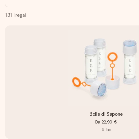
131
I regali
Bolle di Sapone
Da
22,99 €
6
Tipi