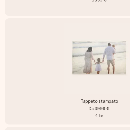
39,99 €
Tappeto stampato
Da
39,99 €
4
Tipi