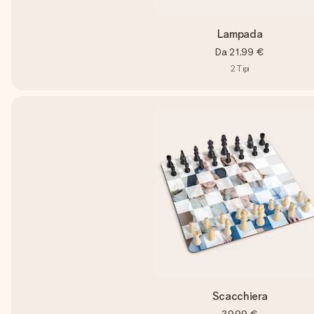
Lampada
Da
21,99 €
2
Tipi
Scacchiera