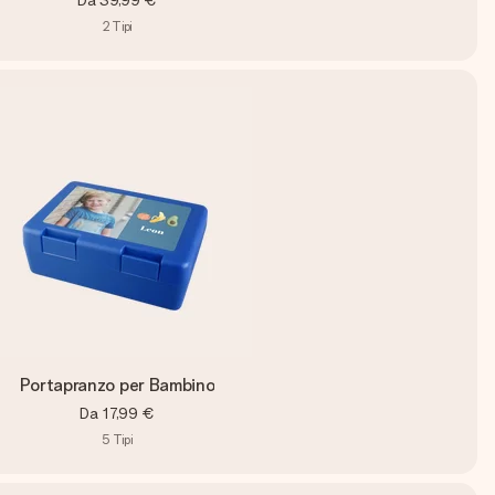
Da
39,99 €
2
Tipi
Portapranzo per Bambino
Da
17,99 €
5
Tipi