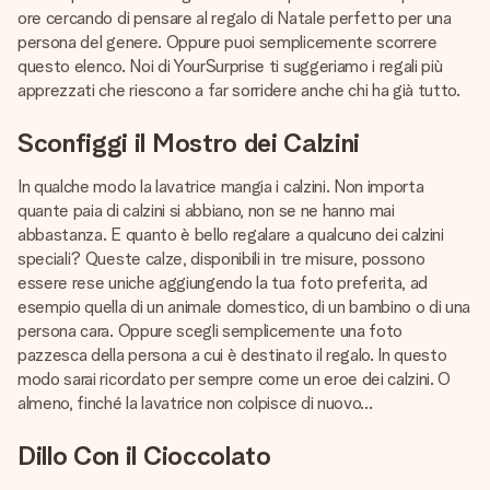
una tua foto o un messaggio che tocchi il cuore. Nessuna
ore cercando di pensare al regalo di Natale perfetto per una
complicazione, solo tanto amore per il momento perfetto.
persona del genere. Oppure puoi semplicemente scorrere
questo elenco. Noi di YourSurprise ti suggeriamo i regali più
apprezzati che riescono a far sorridere anche chi ha già tutto.
Sconfiggi il Mostro dei Calzini
In qualche modo la lavatrice mangia i calzini. Non importa
quante paia di calzini si abbiano, non se ne hanno mai
abbastanza. E quanto è bello regalare a qualcuno dei calzini
speciali? Queste calze, disponibili in tre misure, possono
essere rese uniche aggiungendo la tua foto preferita, ad
esempio quella di un animale domestico, di un bambino o di una
persona cara. Oppure scegli semplicemente una foto
pazzesca della persona a cui è destinato il regalo. In questo
modo sarai ricordato per sempre come un eroe dei calzini. O
almeno, finché la lavatrice non colpisce di nuovo...
Dillo Con il Cioccolato