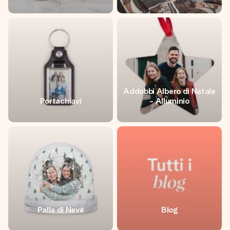
Addobbi Albero di Natale
Portachiavi
- Alluminio
Palla di Neve
Blog