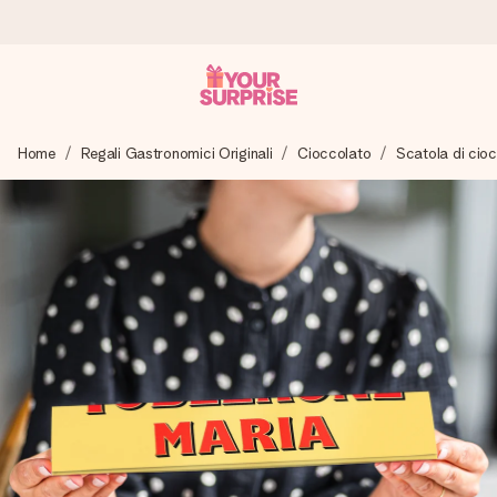
Ordina oggi, spedito in 1 giorno lavorativo
Home
Regali Gastronomici Originali
Cioccolato
Scatola di cio
Prepariamo il tuo regalo con attenzione e lo spediamo in un
lampo – così potrai consegnarlo al momento giusto, quando
conta davvero.
4,7 (basato su +15.000 recensioni)
I nostri regali ispirano. I clienti ci valutano 4,7 su Google
Reviews.
Biglietto d'auguri gratuito
Realizza qualcosa di unico in pochi passi – con il suo nome,