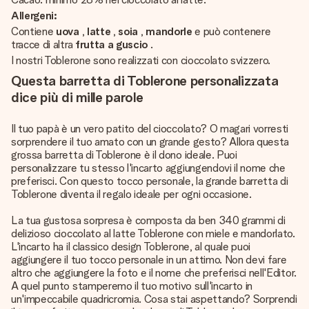
Allergeni:
Contiene
uova
,
latte
,
soia
,
mandorle
e può contenere
tracce di altra
frutta a guscio
.
I nostri Toblerone sono realizzati con cioccolato svizzero.
Questa barretta di Toblerone personalizzata
dice più di mille parole
Il tuo papà è un vero patito del cioccolato? O magari vorresti
sorprendere il tuo amato con un grande gesto? Allora questa
grossa barretta di Toblerone è il dono ideale. Puoi
personalizzare tu stesso l'incarto aggiungendovi il nome che
preferisci. Con questo tocco personale, la grande barretta di
Toblerone diventa il regalo ideale per ogni occasione.
La tua gustosa sorpresa è composta da ben 340 grammi di
delizioso cioccolato al latte Toblerone con miele e mandorlato.
L'incarto ha il classico design Toblerone, al quale puoi
aggiungere il tuo tocco personale in un attimo. Non devi fare
altro che aggiungere la foto e il nome che preferisci nell'Editor.
A quel punto stamperemo il tuo motivo sull'incarto in
un'impeccabile quadricromia. Cosa stai aspettando? Sorprendi