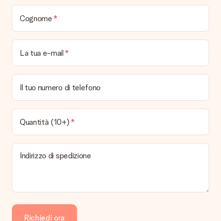
con te.
Cognome
La ricevuta viene spedita insieme all’ordine?
No, nessuna ricevuta o fattura viene spedita con il regalo. La
ricevuta viene inviata in allegato all' e-mail di conferma oppure
La tua e-mail
sarà visualizzabile sul proprio account MySurprise. In questo
modo puoi inviare il regalo direttamente al destinatario,
facendogli una vera e propria sorpresa!
Il tuo numero di telefono
Quantità (10+)
Indirizzo di spedizione
Richiedi ora