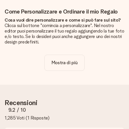
Come Personalizzare e Ordinare il mio Regalo
Cosa vuol dire personalizzare e come si può fare sul sito?
Clicca sul bottone "comincia a personalizzare". Nel nostro
editor puoi personalizzare il tuo regalo aggiungendo la tue foto
e/o testo. Se lo desideri puoi anche aggiungere uno dei nostri
design predefiniti.
La personalizzazione è inclusa nel prezzo?
Certo! Il prezzo mostrato include sempre la personalizzazione
Mostra di più
del tuo prodotto.
Come posso sapere se la qualità della mia foto è
sufficiente?
Vogliamo assicurarci che tu sia completamente soddisfatto
del tuo regalo. Per questo è importante utilizzare foto di alta
qualità. Se non sei sicuro della qualità dell'immagine, contatta il
Recensioni
nostro servizio clienti e includi la foto insieme al regalo che
vuoi ordinare. Potranno verificare la qualità per te!
9.2
/ 10
1,285 Voti
(
1 Risposte
)
Quali formati posso caricare?
Puoi usare i formati JPG e PNG. Se hai bisogno di aiuto