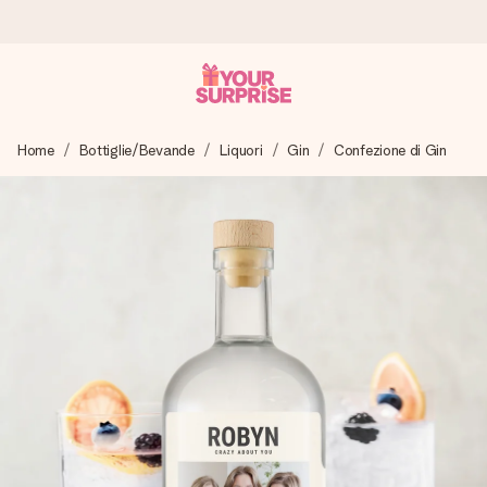
Ordina oggi, spedito in 1 giorno lavorativo
Home
Bottiglie/Bevande
Liquori
Gin
Confezione di Gin
Prepariamo il tuo regalo con attenzione e lo spediamo in un
lampo – così potrai consegnarlo al momento giusto, quando
conta davvero.
4,7 (basato su +15.000 recensioni)
I nostri regali ispirano. I clienti ci valutano 4,7 su Google
Reviews.
Biglietto d'auguri gratuito
Realizza qualcosa di unico in pochi passi – con il suo nome,