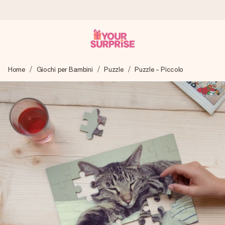
Ordina oggi, spedito in 1 giorno lavorativo
Home
Giochi per Bambini
Puzzle
Puzzle - Piccolo
Prepariamo il tuo regalo con attenzione e lo spediamo in un
lampo – così potrai consegnarlo al momento giusto, quando
conta davvero.
4,7 (basato su +15.000 recensioni)
I nostri regali ispirano. I clienti ci valutano 4,7 su Google
Reviews.
Biglietto d'auguri gratuito
Realizza qualcosa di unico in pochi passi – con il suo nome,