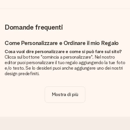
Domande frequenti
Come Personalizzare e Ordinare il mio Regalo
Cosa vuol dire personalizzare e come si può fare sul sito?
Clicca sul bottone "comincia a personalizzare". Nel nostro
editor puoi personalizzare il tuo regalo aggiungendo la tue foto
e/o testo. Se lo desideri puoi anche aggiungere uno dei nostri
design predefiniti.
La personalizzazione è inclusa nel prezzo?
Certo! Il prezzo mostrato include sempre la personalizzazione
Mostra di più
del tuo prodotto.
Come posso sapere se la qualità della mia foto è
sufficiente?
Vogliamo assicurarci che tu sia completamente soddisfatto
del tuo regalo. Per questo è importante utilizzare foto di alta
qualità. Se non sei sicuro della qualità dell'immagine, contatta il