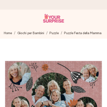
Ordina oggi, spedito in 1 giorno lavorativo
Home
Giochi per Bambini
Puzzle
Puzzle Festa della Mamma
Prepariamo il tuo regalo con attenzione e lo spediamo in un
lampo – così potrai consegnarlo al momento giusto, quando
conta davvero.
4,7 (basato su +15.000 recensioni)
I nostri regali ispirano. I clienti ci valutano 4,7 su Google
Reviews.
Biglietto d'auguri gratuito
Realizza qualcosa di unico in pochi passi – con il suo nome,