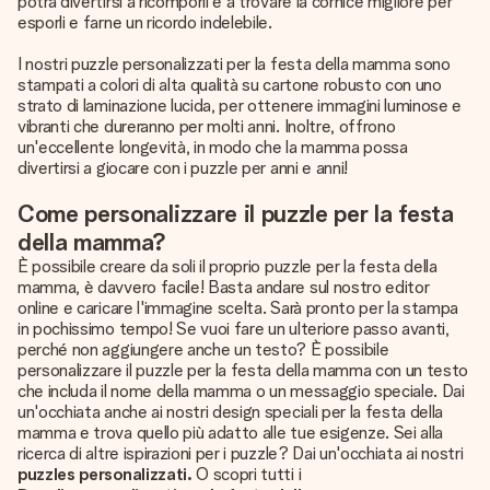
potrà divertirsi a ricomporli e a trovare la cornice migliore per
esporli e farne un ricordo indelebile.
I nostri puzzle personalizzati per la festa della mamma sono
stampati a colori di alta qualità su cartone robusto con uno
strato di laminazione lucida, per ottenere immagini luminose e
vibranti che dureranno per molti anni. Inoltre, offrono
un'eccellente longevità, in modo che la mamma possa
divertirsi a giocare con i puzzle per anni e anni!
Come personalizzare il puzzle per la festa
della mamma?
È possibile creare da soli il proprio puzzle per la festa della
mamma, è davvero facile! Basta andare sul nostro editor
online e caricare l'immagine scelta. Sarà pronto per la stampa
in pochissimo tempo! Se vuoi fare un ulteriore passo avanti,
perché non aggiungere anche un testo? È possibile
personalizzare il puzzle per la festa della mamma con un testo
che includa il nome della mamma o un messaggio speciale. Dai
un'occhiata anche ai nostri design speciali per la festa della
mamma e trova quello più adatto alle tue esigenze. Sei alla
ricerca di altre ispirazioni per i puzzle? Dai un'occhiata ai nostri
puzzles personalizzati.
O scopri tutti i