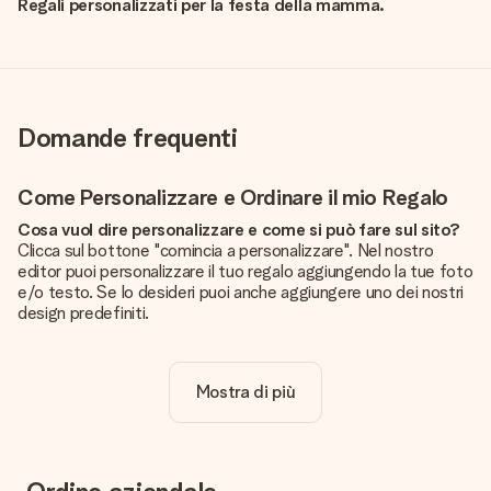
Regali personalizzati per la festa della mamma.
Domande frequenti
Come Personalizzare e Ordinare il mio Regalo
Cosa vuol dire personalizzare e come si può fare sul sito?
Clicca sul bottone "comincia a personalizzare". Nel nostro
editor puoi personalizzare il tuo regalo aggiungendo la tue foto
e/o testo. Se lo desideri puoi anche aggiungere uno dei nostri
design predefiniti.
La personalizzazione è inclusa nel prezzo?
Certo! Il prezzo mostrato include sempre la personalizzazione
Mostra di più
del tuo prodotto.
Come posso sapere se la qualità della mia foto è
sufficiente?
Vogliamo assicurarci che tu sia completamente soddisfatto