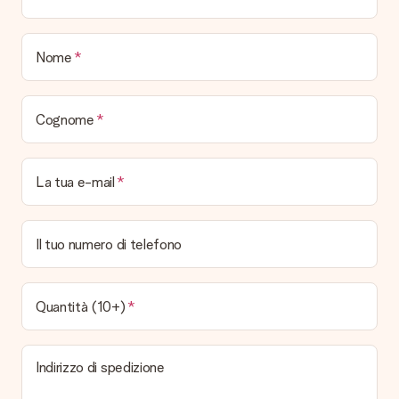
Quando e come riceverò il mio regalo?
Nome
È possibile scegliere la data esatta di consegna?
No, non è possibile! Tutte le date indicate sono
continuamente aggiornate e attendibili.
Cognome
Quali sono i tempi di consegna e quando riceverò il mio
regalo?
I tempi di consegna sono consultabili direttamente sulla pagina
La tua e-mail
del prodotto desiderato. Le date indicate sono previste in
base ai tempi di consegna indicati dal corriere.
Quali sono le opzioni di consegna disponibili?
Il tuo numero di telefono
Hai diverse opzioni di consegna: standard, veloce ed espressa.
I costi variano in base alla modalità scelta. Se hai dubbi
sill'opzione da selezionare contatta il nostro servizio clienti.
Quantità (10+)
Pagamento
Come posso pagare il mio ordine?
Indirizzo di spedizione
É possibile scegliere tra le seguenti modalità di pagamento:
Carta di Credito, PayPal, e Bonifico Bancario. In caso di