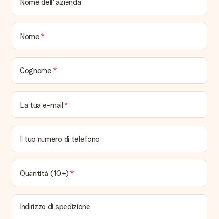
Nome dell' azienda
questo modo il regalo sarà già pronto per essere consegnato.
Quando e come riceverò il mio regalo?
Nome
È possibile scegliere la data esatta di consegna?
No, non è possibile! Tutte le date indicate sono
continuamente aggiornate e attendibili.
Cognome
Quali sono i tempi di consegna e quando riceverò il mio
regalo?
I tempi di consegna sono consultabili direttamente sulla pagina
La tua e-mail
del prodotto desiderato. Le date indicate sono previste in
base ai tempi di consegna indicati dal corriere.
Quali sono le opzioni di consegna disponibili?
Il tuo numero di telefono
Hai diverse opzioni di consegna: standard, veloce ed espressa.
I costi variano in base alla modalità scelta. Se hai dubbi
sill'opzione da selezionare contatta il nostro servizio clienti.
Quantità (10+)
Pagamento
Come posso pagare il mio ordine?
Indirizzo di spedizione
É possibile scegliere tra le seguenti modalità di pagamento:
Carta di Credito, PayPal, e Bonifico Bancario. In caso di