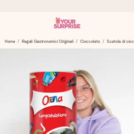
Ordina oggi, spedito in 1 giorno lavorativo
Home
Regali Gastronomici Originali
Cioccolato
Scatola di cio
Prepariamo il tuo regalo con attenzione e lo spediamo in un
lampo – così potrai consegnarlo al momento giusto, quando
conta davvero.
4,7 (basato su +15.000 recensioni)
I nostri regali ispirano. I clienti ci valutano 4,7 su Google
Reviews.
Biglietto d'auguri gratuito
Realizza qualcosa di unico in pochi passi – con il suo nome,