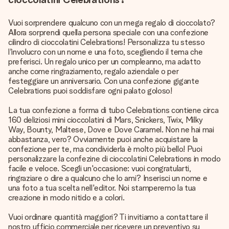
Vuoi sorprendere qualcuno con un mega regalo di cioccolato?
Allora sorprendi quella persona speciale con una confezione
cilindro di cioccolatini Celebrations! Personalizza tu stesso
l'involucro con un nome e una foto, scegliendo il tema che
preferisci. Un regalo unico per un compleanno, ma adatto
anche come ringraziamento, regalo aziendale o per
festeggiare un anniversario. Con una confezione gigante
Celebrations puoi soddisfare ogni palato goloso!
La tua confezione a forma di tubo Celebrations contiene circa
160 deliziosi mini cioccolatini di Mars, Snickers, Twix, Milky
Way, Bounty, Maltese, Dove e Dove Caramel. Non ne hai mai
abbastanza, vero? Ovviamente puoi anche acquistare la
confezione per te, ma condividerla è molto più bello! Puoi
personalizzare la confezine di cioccolatini Celebrations in modo
facile e veloce. Scegli un'occasione: vuoi congratularti,
ringraziare o dire a qualcuno che lo ami? Inserisci un nome e
una foto a tua scelta nell'editor. Noi stamperemo la tua
creazione in modo nitido e a colori.
Vuoi ordinare quantità maggiori? Ti invitiamo a contattare il
nostro ufficio commerciale per ricevere un preventivo su