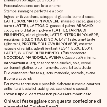
Dimensioni bottiglia: 28 x 15,5 cm
Personalizzazione: con foto e nome
Stampa: immagine perfetta e a colori
Ingredienti
: zucchero, sciroppo di glucosio, burro di cacao,
LATTE SCREMATO IN POLVERE
, massa di cacao, grasso di
burro (
LATTE
),
LATTOSIO
, grasso di palma,
ARACHIDI
,
cocco, siero di latte in polvere (
LATTE
),
FARINA DI
FRUMENTO
, olio di girasole,
LATTE INTERO IN POLVERE
,
emulsionanti (
LECITINA DI SOIA
, E471) sale, umettante
(glicerolo),
PROTEINE DI UOVA IN POLVERE
, estratto
naturale di vaniglia, agenti lievitanti (E341, E500, E501),
LATTE, GLUTINE DI FRUMENTO
. (Può contenere:
NOCCIOLA, MANDORLA, AVENA
). Cacao 25% minimo.
Informazioni Allergiche:
contiene arachidi, soia, cereali
contenenti glutine, orzo, frumento, uova, latte, lattosio
Può contenere: frutta a guscio, mandorle, nocciole, avena
Buono a sapersi:
Per motivi tecnici non è possibile elaborare numeri e caratteri
cirillici, turchi, asiatici, arabi, greci, scandinavi o speciali.
Extra: Il tipo di carattere non può essere modificato
Chi vuoi festeggiare con questa confezione di
cioccolatini Celebrations?