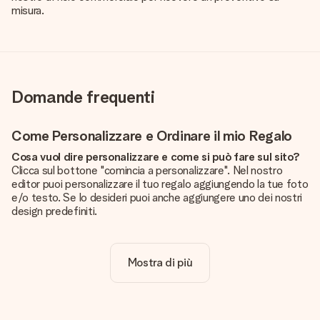
misura.
Domande frequenti
Come Personalizzare e Ordinare il mio Regalo
Cosa vuol dire personalizzare e come si può fare sul sito?
Clicca sul bottone "comincia a personalizzare". Nel nostro
editor puoi personalizzare il tuo regalo aggiungendo la tue foto
e/o testo. Se lo desideri puoi anche aggiungere uno dei nostri
design predefiniti.
La personalizzazione è inclusa nel prezzo?
Certo! Il prezzo mostrato include sempre la personalizzazione
Mostra di più
del tuo prodotto.
Come posso sapere se la qualità della mia foto è
sufficiente?
Vogliamo assicurarci che tu sia completamente soddisfatto