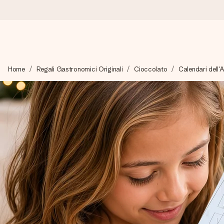
Ordina oggi, spedito in 1 giorno lavorativo
Home
Regali Gastronomici Originali
Cioccolato
Calendari dell
Prepariamo il tuo regalo con attenzione e lo spediamo in un l
4,7 (basato su +15.000 recensioni)
I nostri regali ispirano. I clienti ci valutano 4,7 su Google Review
Biglietto d'auguri gratuito
Realizza qualcosa di unico in pochi passi – con il suo nome, u
perfetto.