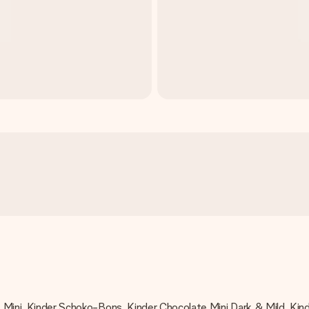
te Mini, Kinder Schoko-Bons, Kinder Chocolate Mini Dark & Mild, Kin