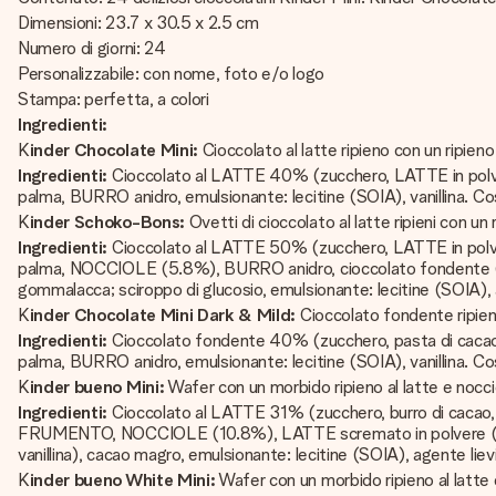
Dimensioni: 23.7 x 30.5 x 2.5 cm
Numero di giorni: 24
Personalizzabile: con nome, foto e/o logo
Stampa: perfetta, a colori
Ingredienti:
K
inder Chocolate Mini:
Cioccolato al latte ripieno con un ripieno
Ingredienti:
Cioccolato al LATTE 40% (zucchero, LATTE in polvere,
palma, BURRO anidro, emulsionante: lecitine (SOIA), vanillina. Co
K
inder Schoko-Bons:
Ovetti di cioccolato al latte ripieni con un
Ingredienti:
Cioccolato al LATTE 50% (zucchero, LATTE in polvere,
palma, NOCCIOLE (5.8%), BURRO anidro, cioccolato fondente (zucch
gommalacca; sciroppo di glucosio, emulsionante: lecitine (SOIA), 
K
inder Chocolate Mini Dark & Mild:
Cioccolato fondente ripieno
Ingredienti:
Cioccolato fondente 40% (zucchero, pasta di cacao, b
palma, BURRO anidro, emulsionante: lecitine (SOIA), vanillina. Cos
K
inder bueno Mini:
Wafer con un morbido ripieno al latte e noccio
Ingredienti:
Cioccolato al LATTE 31% (zucchero, burro di cacao, p
FRUMENTO, NOCCIOLE (10.8%), LATTE scremato in polvere (8.5%)
vanillina), cacao magro, emulsionante: lecitine (SOIA), agente lievi
K
inder bueno White Mini:
Wafer con un morbido ripieno al latte 