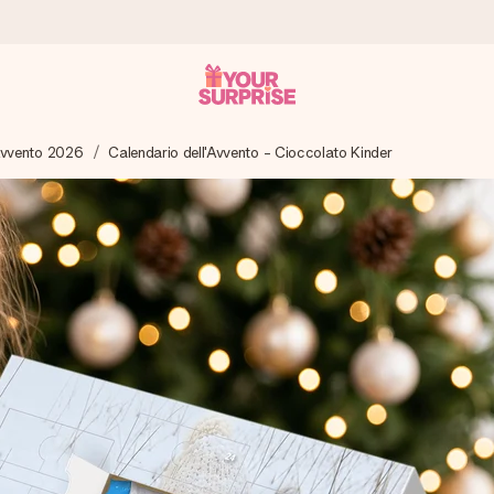
'Avvento 2026
Calendario dell'Avvento - Cioccolato Kinder
ampo – così potrai consegnarlo al momento giusto, quando conta dav
s.
na tua foto o un messaggio che tocchi il cuore. Nessuna complicazio