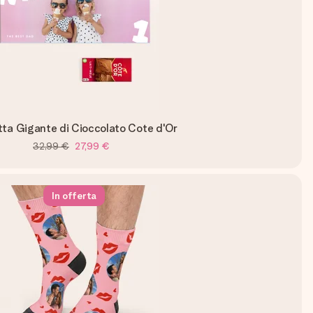
tta Gigante di Cioccolato Cote d'Or
32,99 €
27,99 €
In offerta