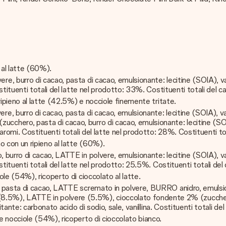
 al latte (60%).
 burro di cacao, pasta di cacao, emulsionante: lecitine (SOIA), van
stituenti totali del latte nel prodotto: 33%. Costituenti totali del 
 ripieno al latte (42.5%) e nocciole finemente tritate.
 burro di cacao, pasta di cacao, emulsionante: lecitine (SOIA), van
ero, pasta di cacao, burro di cacao, emulsionante: lecitine (SOIA)
aromi. Costituenti totali del latte nel prodotto: 28%. Costituenti t
 con un ripieno al latte (60%).
urro di cacao, LATTE in polvere, emulsionante: lecitine (SOIA), van
tituenti totali del latte nel prodotto: 25.5%. Costituenti totali de
le (54%), ricoperto di cioccolato al latte.
asta di cacao, LATTE scremato in polvere, BURRO anidro, emulsionante
, LATTE in polvere (5.5%), cioccolato fondente 2% (zucchero, pa
tante: carbonato acido di sodio, sale, vanillina. Costituenti totali de
e nocciole (54%), ricoperto di cioccolato bianco.