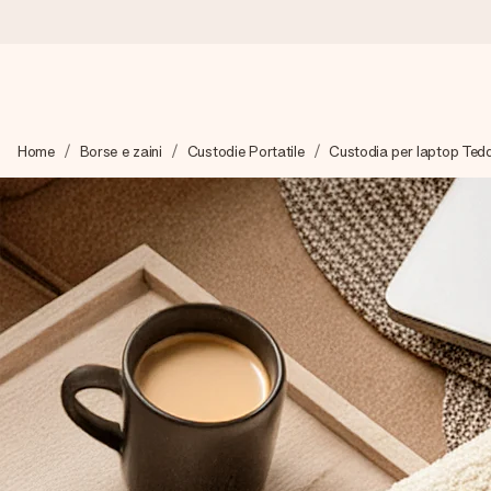
Ordina oggi, spedito in 1 giorno lavorativo
Home
Borse e zaini
Custodie Portatile
Custodia per laptop Ted
Prepariamo il tuo regalo con attenzione e lo spediamo in un l
4,7 (basato su +15.000 recensioni)
I nostri regali ispirano. I clienti ci valutano 4,7 su Google Review
Biglietto d'auguri gratuito
Realizza qualcosa di unico in pochi passi – con il suo nome, u
perfetto.