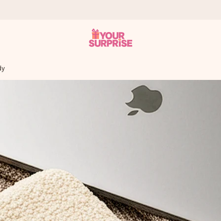
dy
ampo – così potrai consegnarlo al momento giusto, quando conta dav
s.
na tua foto o un messaggio che tocchi il cuore. Nessuna complicazio