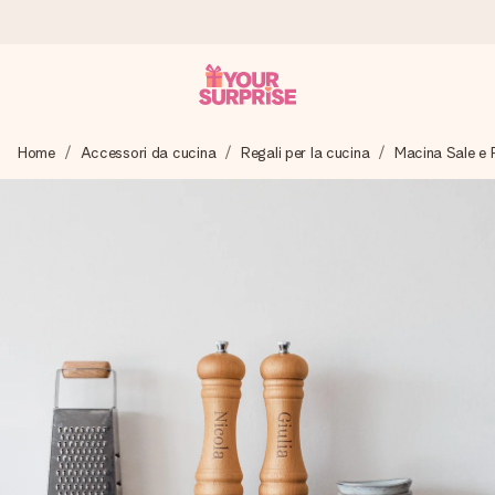
Ordina oggi, spedito in 1 giorno lavorativo
Home
Accessori da cucina
Regali per la cucina
Macina Sale e 
Prepariamo il tuo regalo con attenzione e lo spediamo in un
lampo – così potrai consegnarlo al momento giusto, quando
conta davvero.
4,7 (basato su +15.000 recensioni)
I nostri regali ispirano. I clienti ci valutano 4,7 su Google
Reviews.
Biglietto d'auguri gratuito
Realizza qualcosa di unico in pochi passi – con il suo nome,