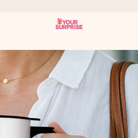
ampo – così potrai consegnarlo al momento giusto, quando conta dav
s.
na tua foto o un messaggio che tocchi il cuore. Nessuna complicazio