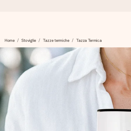
Ordina oggi, spedito in 1 giorno lavorativo
Home
Stoviglie
Tazze termiche
Tazza Termica
Prepariamo il tuo regalo con attenzione e lo spediamo in un l
4,7 (basato su +15.000 recensioni)
I nostri regali ispirano. I clienti ci valutano 4,7 su Google Review
Biglietto d'auguri gratuito
Realizza qualcosa di unico in pochi passi – con il suo nome, u
perfetto.