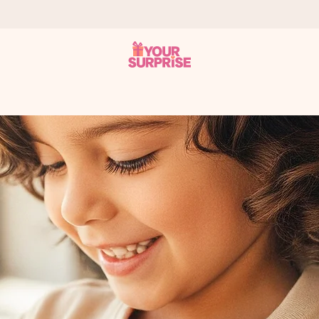
ampo – così potrai consegnarlo al momento giusto, quando conta dav
s.
na tua foto o un messaggio che tocchi il cuore. Nessuna complicazio