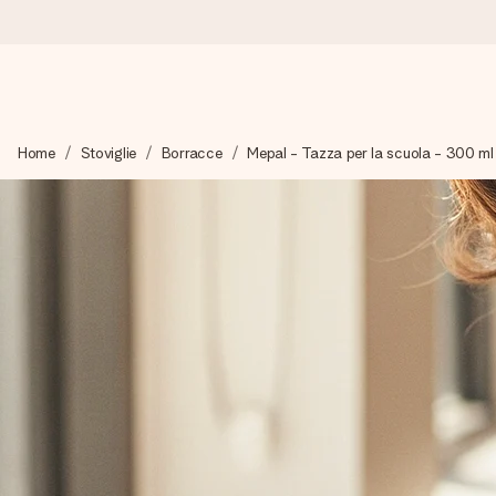
Ordina oggi, spedito in 1 giorno lavorativo
Home
Stoviglie
Borracce
Mepal - Tazza per la scuola - 300 ml
Prepariamo il tuo regalo con attenzione e lo spediamo in un l
4,7 (basato su +15.000 recensioni)
I nostri regali ispirano. I clienti ci valutano 4,7 su Google Review
Biglietto d'auguri gratuito
Realizza qualcosa di unico in pochi passi – con il suo nome, u
perfetto.