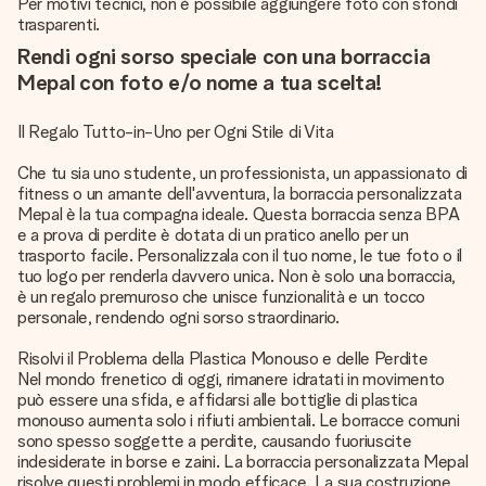
Per motivi tecnici, non è possibile aggiungere foto con sfondi
trasparenti.
Rendi ogni sorso speciale con una borraccia
Mepal con foto e/o nome a tua scelta!
Il Regalo Tutto-in-Uno per Ogni Stile di Vita
Che tu sia uno studente, un professionista, un appassionato di
fitness o un amante dell'avventura, la borraccia personalizzata
Mepal è la tua compagna ideale. Questa borraccia senza BPA
e a prova di perdite è dotata di un pratico anello per un
trasporto facile. Personalizzala con il tuo nome, le tue foto o il
tuo logo per renderla davvero unica. Non è solo una borraccia,
è un regalo premuroso che unisce funzionalità e un tocco
personale, rendendo ogni sorso straordinario.
Risolvi il Problema della Plastica Monouso e delle Perdite
Nel mondo frenetico di oggi, rimanere idratati in movimento
può essere una sfida, e affidarsi alle bottiglie di plastica
monouso aumenta solo i rifiuti ambientali. Le borracce comuni
sono spesso soggette a perdite, causando fuoriuscite
indesiderate in borse e zaini. La borraccia personalizzata Mepal
risolve questi problemi in modo efficace. La sua costruzione