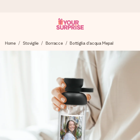
Ordina oggi, spedito in 1 giorno lavorativo
Home
Stoviglie
Borracce
Bottiglia d'acqua Mepal
Prepariamo il tuo regalo con attenzione e lo spediamo in un
lampo – così potrai consegnarlo al momento giusto, quando
conta davvero.
4,7 (basato su +15.000 recensioni)
I nostri regali ispirano. I clienti ci valutano 4,7 su Google
Reviews.
Biglietto d'auguri gratuito
Realizza qualcosa di unico in pochi passi – con il suo nome,