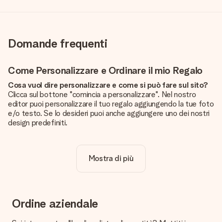
Domande frequenti
Come Personalizzare e Ordinare il mio Regalo
Cosa vuol dire personalizzare e come si può fare sul sito?
Clicca sul bottone "comincia a personalizzare". Nel nostro
editor puoi personalizzare il tuo regalo aggiungendo la tue foto
e/o testo. Se lo desideri puoi anche aggiungere uno dei nostri
design predefiniti.
La personalizzazione è inclusa nel prezzo?
Certo! Il prezzo mostrato include sempre la personalizzazione
Mostra di più
del tuo prodotto.
Come posso sapere se la qualità della mia foto è
sufficiente?
Vogliamo assicurarci che tu sia completamente soddisfatto
Ordine aziendale
del tuo regalo. Per questo è importante utilizzare foto di alta
qualità. Se non sei sicuro della qualità dell'immagine, contatta il