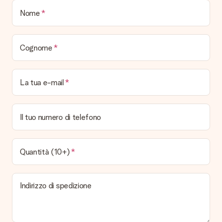
Quando e come riceverò il mio regalo?
Nome
È possibile scegliere la data esatta di consegna?
No, non è possibile! Tutte le date indicate sono
continuamente aggiornate e attendibili.
Cognome
Quali sono i tempi di consegna e quando riceverò il mio
regalo?
I tempi di consegna sono consultabili direttamente sulla pagina
La tua e-mail
del prodotto desiderato. Le date indicate sono previste in
base ai tempi di consegna indicati dal corriere.
Quali sono le opzioni di consegna disponibili?
Il tuo numero di telefono
Hai diverse opzioni di consegna: standard, veloce ed espressa.
I costi variano in base alla modalità scelta. Se hai dubbi
sill'opzione da selezionare contatta il nostro servizio clienti.
Quantità (10+)
Pagamento
Come posso pagare il mio ordine?
Indirizzo di spedizione
É possibile scegliere tra le seguenti modalità di pagamento:
Carta di Credito, PayPal, e Bonifico Bancario. In caso di
bonifico i tempi di spedizione si allungheranno di 3 giorni
lavorativi.