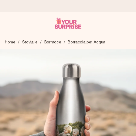
Ordina oggi, spedito in 1 giorno lavorativo
Home
Stoviglie
Borracce
Borraccia per Acqua
Prepariamo il tuo regalo con attenzione e lo spediamo in un
lampo – così potrai consegnarlo al momento giusto, quando
conta davvero.
4,7 (basato su +15.000 recensioni)
I nostri regali ispirano. I clienti ci valutano 4,7 su Google
Reviews.
Biglietto d'auguri gratuito
Realizza qualcosa di unico in pochi passi – con il suo nome,