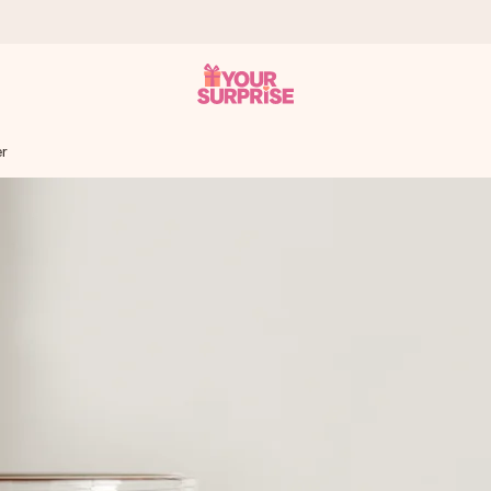
er
ampo – così potrai consegnarlo al momento giusto, quando conta dav
s.
na tua foto o un messaggio che tocchi il cuore. Nessuna complicazio