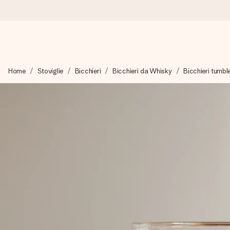
Ordina oggi, spedito in 1 giorno lavorativo
Home
Stoviglie
Bicchieri
Bicchieri da Whisky
Bicchieri tumbl
Prepariamo il tuo regalo con attenzione e lo spediamo in un l
4,7 (basato su +15.000 recensioni)
I nostri regali ispirano. I clienti ci valutano 4,7 su Google Review
Biglietto d'auguri gratuito
Realizza qualcosa di unico in pochi passi – con il suo nome, u
perfetto.